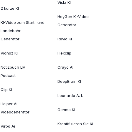
Visla KI
2 kurze KI
HeyGen KI-Video
KI-Video zum Start- und
Generator
Landebahn
Generator
Revid KI
Vidnoz KI
Flexclip
Notizbuch LM
Crayo AI
Podcast
DeepBrain KI
Qlip KI
Leonardo A. I.
Haiper Ai
Genmo KI
Videogenerator
Kreatifizieren Sie KI
Virbo Ai