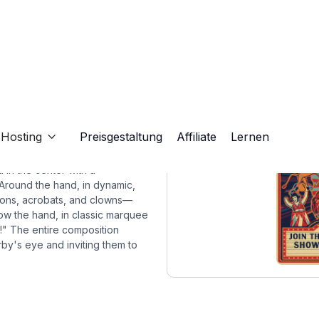
Hosting
Preisgestaltung
Affiliate
Lernen

 in the center with a
. Around the hand, in dynamic,
—lions, acrobats, and clowns—
w the hand, in classic marquee
h!" The entire composition
by's eye and inviting them to