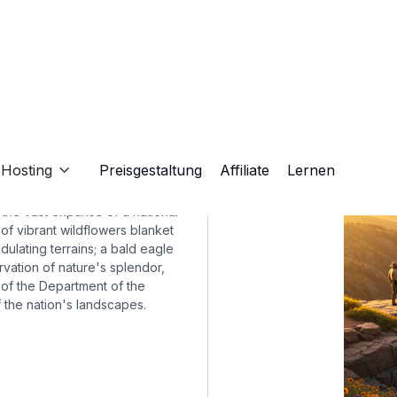
or
Hosting
Preisgestaltung
Affiliate
Lernen

g the vast expanse of a national
of vibrant wildflowers blanket
dulating terrains; a bald eagle
vation of nature's splendor,
of the Department of the
f the nation's landscapes.