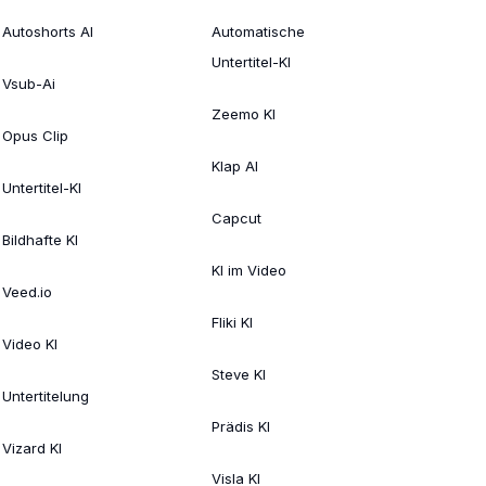
Autoshorts AI
Automatische
Untertitel-KI
Vsub-Ai
Zeemo KI
Opus Clip
Klap AI
Untertitel-KI
Capcut
Bildhafte KI
KI im Video
Veed.io
Fliki KI
Video KI
Steve KI
Untertitelung
Prädis KI
Vizard KI
Visla KI