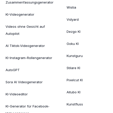
Zusammenfassungsgenerator
Wistia
KI-Videogenerator
Vidyard
Videos ohne Gesicht auf
Dezgo KI
Autopilot
Goku KI
AI Tiktok-Videogenerator
Kunstguru
KI-Instagram-Rollengenerator
Stilare KI
AutoGPT
Pixelcut KI
Sora AI Videogenerator
Aitubo KI
KI-Videoeditor
Kunstfluss
KI-Generator für Facebook-