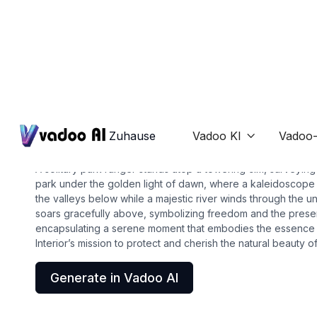
Photos
department of the interi
Zuhause
Vadoo KI
Vadoo-

A solitary park ranger stands atop a towering cliff, surveyin
park under the golden light of dawn, where a kaleidoscope 
the valleys below while a majestic river winds through the un
soars gracefully above, symbolizing freedom and the preser
encapsulating a serene moment that embodies the essence 
Interior’s mission to protect and cherish the natural beauty o
Generate in Vadoo AI