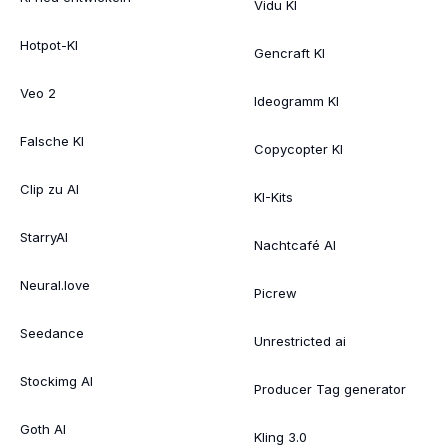
Vidu KI
Hotpot-KI
Gencraft KI
Veo 2
Ideogramm KI
Falsche KI
Copycopter KI
Clip zu AI
KI-Kits
StarryAI
Nachtcafé AI
Neural.love
Picrew
Seedance
Unrestricted ai
Stockimg AI
Producer Tag generator
Goth AI
Kling 3.0