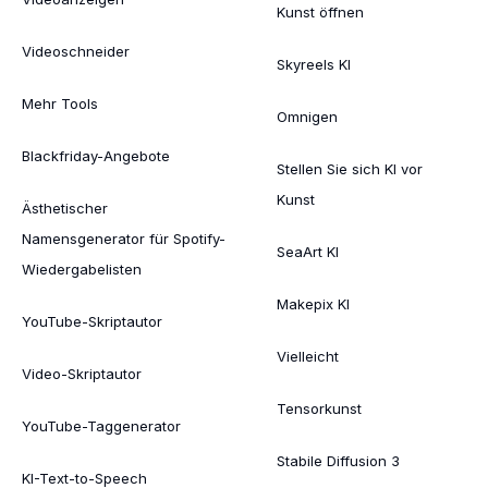
Kunst öffnen
Videoschneider
Skyreels KI
Mehr Tools
Omnigen
Blackfriday-Angebote
Stellen Sie sich KI vor
Kunst
Ästhetischer
Namensgenerator für Spotify-
SeaArt KI
Wiedergabelisten
Makepix KI
YouTube-Skriptautor
Vielleicht
Video-Skriptautor
Tensorkunst
YouTube-Taggenerator
Stabile Diffusion 3
KI-Text-to-Speech