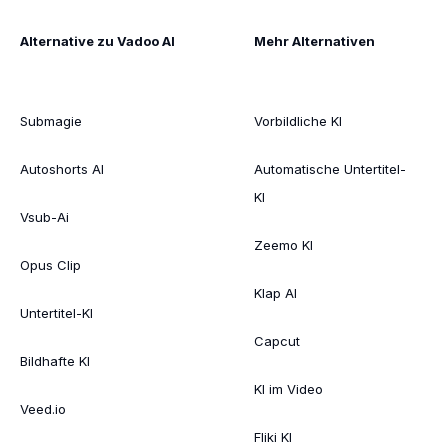
Alternative zu Vadoo AI
Mehr Alternativen
Submagie
Vorbildliche KI
Autoshorts AI
Automatische Untertitel-
KI
Vsub-Ai
Zeemo KI
Opus Clip
Klap AI
Untertitel-KI
Capcut
Bildhafte KI
KI im Video
Veed.io
Fliki KI