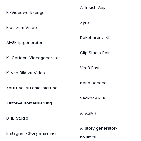
AirBrush App
KI-Videowerkzeuge
Zyro
Blog zum Video
Dekohärenz-KI
AI-Skriptgenerator
Clip Studio Paint
KI-Cartoon-Videogenerator
Veo3 Fast
KI von Bild zu Video
Nano Banana
YouTube-Automatisierung
Sackboy PFP
Tiktok-Automatisierung
AI ASMR
D-ID Studio
AI story generator-
Instagram-Story ansehen
no limits