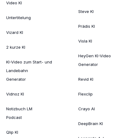
Video KI
Steve KI
Untertitelung
Prädis KI
Vizard KI
Visla KI
2 kurze KI
HeyGen KI-Video
KI-Video zum Start- und
Generator
Landebahn
Generator
Revid KI
Vidnoz KI
Flexclip
Notizbuch LM
Crayo AI
Podcast
DeepBrain KI
Qlip KI