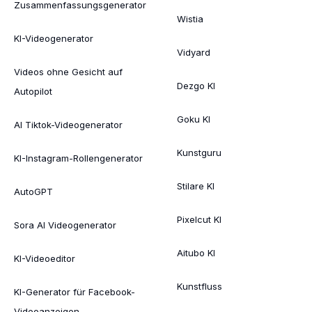
Zusammenfassungsgenerator
Wistia
KI-Videogenerator
Vidyard
Videos ohne Gesicht auf
Dezgo KI
Autopilot
Goku KI
AI Tiktok-Videogenerator
Kunstguru
KI-Instagram-Rollengenerator
Stilare KI
AutoGPT
Pixelcut KI
Sora AI Videogenerator
Aitubo KI
KI-Videoeditor
Kunstfluss
KI-Generator für Facebook-
Videoanzeigen