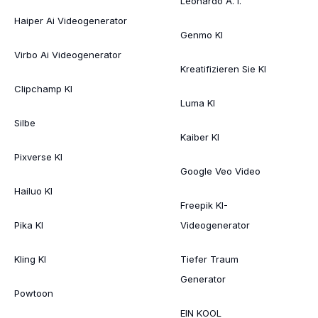
Leonardo A. I.
Haiper Ai Videogenerator
Genmo KI
Virbo Ai Videogenerator
Kreatifizieren Sie KI
Clipchamp KI
Luma KI
Silbe
Kaiber KI
Pixverse KI
Google Veo Video
Hailuo KI
Freepik KI-
Pika KI
Videogenerator
Kling KI
Tiefer Traum
Generator
Powtoon
EIN KOOL