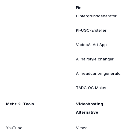
Ein
Hintergrundgenerator
KI-UGC-Ersteller
VadooAI Art App
AI hairstyle changer
AI headcanon generator
TADC OC Maker
Mehr KI-Tools
Videohosting
Alternative
YouTube-
Vimeo