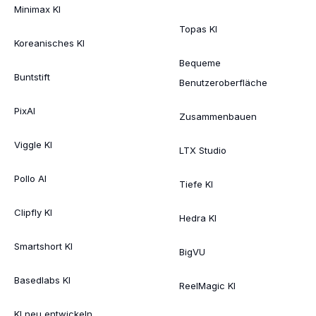
Minimax KI
Topas KI
Koreanisches KI
Bequeme
Buntstift
Benutzeroberfläche
PixAI
Zusammenbauen
Viggle KI
LTX Studio
Pollo AI
Tiefe KI
Clipfly KI
Hedra KI
Smartshort KI
BigVU
Basedlabs KI
ReelMagic KI
KI neu entwickeln