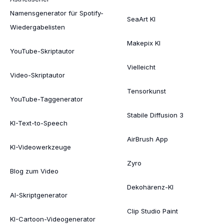
Namensgenerator für Spotify-
SeaArt KI
Wiedergabelisten
Makepix KI
YouTube-Skriptautor
Vielleicht
Video-Skriptautor
Tensorkunst
YouTube-Taggenerator
Stabile Diffusion 3
KI-Text-to-Speech
AirBrush App
KI-Videowerkzeuge
Zyro
Blog zum Video
Dekohärenz-KI
AI-Skriptgenerator
Clip Studio Paint
KI-Cartoon-Videogenerator