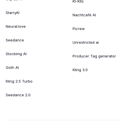
KI-Kits
StarryAI
Nachtcafé AI
Neural.love
Picrew
Seedance
Unrestricted ai
Stockimg AI
Producer Tag generator
Goth AI
Kling 3.0
Kling 2.5 Turbo
Seedance 2.0