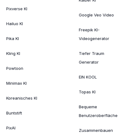
Pixverse KI
Google Veo Video
Hailuo KI
Freepik KI-
Pika KI
Videogenerator
Kling KI
Tiefer Traum
Generator
Powtoon
EIN KOOL
Minimax KI
Topas KI
Koreanisches KI
Bequeme
Buntstift
Benutzeroberfläche
PixAI
Zusammenbauen