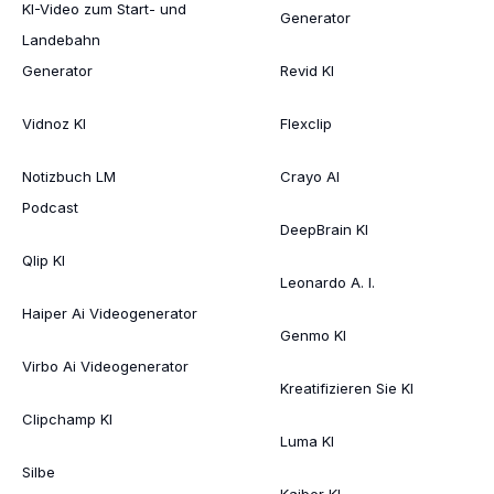
KI-Video zum Start- und
Generator
Landebahn
Generator
Revid KI
Vidnoz KI
Flexclip
Notizbuch LM
Crayo AI
Podcast
DeepBrain KI
Qlip KI
Leonardo A. I.
Haiper Ai Videogenerator
Genmo KI
Virbo Ai Videogenerator
Kreatifizieren Sie KI
Clipchamp KI
Luma KI
Silbe
Kaiber KI