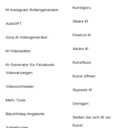
Kunstguru
KI-Instagram-Rollengenerator
Stilare KI
AutoGPT
Pixelcut KI
Sora AI Videogenerator
Aitubo KI
KI-Videoeditor
Kunstfluss
KI-Generator für Facebook-
Videoanzeigen
Kunst öffnen
Videoschneider
Skyreels KI
Mehr Tools
Omnigen
Blackfriday-Angebote
Stellen Sie sich KI vor
Kunst
Ästhetischer