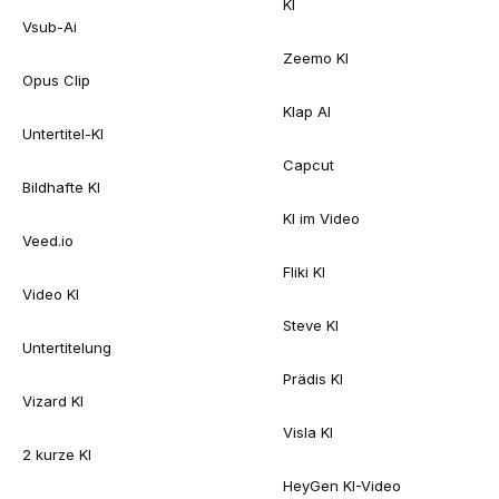
KI
Vsub-Ai
Zeemo KI
Opus Clip
Klap AI
Untertitel-KI
Capcut
Bildhafte KI
KI im Video
Veed.io
Fliki KI
Video KI
Steve KI
Untertitelung
Prädis KI
Vizard KI
Visla KI
2 kurze KI
HeyGen KI-Video