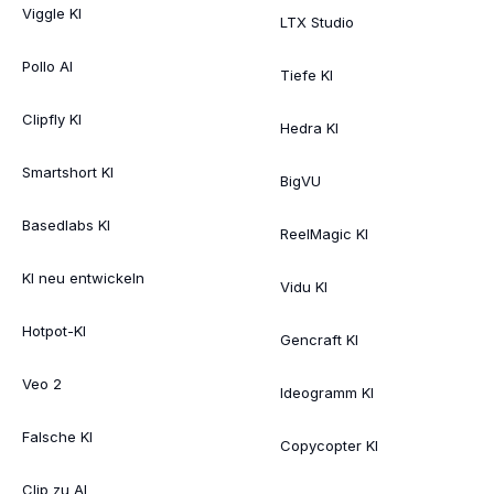
Viggle KI
LTX Studio
Pollo AI
Tiefe KI
Clipfly KI
Hedra KI
Smartshort KI
BigVU
Basedlabs KI
ReelMagic KI
KI neu entwickeln
Vidu KI
Hotpot-KI
Gencraft KI
Veo 2
Ideogramm KI
Falsche KI
Copycopter KI
Clip zu AI