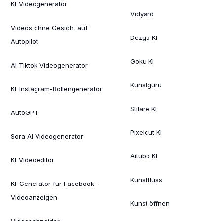
KI-Videogenerator
Vidyard
Videos ohne Gesicht auf
Dezgo KI
Autopilot
Goku KI
AI Tiktok-Videogenerator
Kunstguru
KI-Instagram-Rollengenerator
Stilare KI
AutoGPT
Pixelcut KI
Sora AI Videogenerator
Aitubo KI
KI-Videoeditor
Kunstfluss
KI-Generator für Facebook-
Videoanzeigen
Kunst öffnen