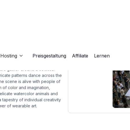
Hosting
Preisgestaltung
Affiliate
Lernen

gners gather around a colossal
ntricate patterns dance across the
he scene is alive with people of
n of color and imagination,
licate watercolor animals and
 tapestry of individual creativity
er of wearable art.