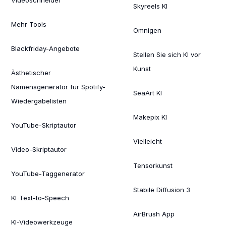
Videoschneider
Skyreels KI
Mehr Tools
Omnigen
Blackfriday-Angebote
Stellen Sie sich KI vor
Kunst
Ästhetischer
Namensgenerator für Spotify-
SeaArt KI
Wiedergabelisten
Makepix KI
YouTube-Skriptautor
Vielleicht
Video-Skriptautor
Tensorkunst
YouTube-Taggenerator
Stabile Diffusion 3
KI-Text-to-Speech
AirBrush App
KI-Videowerkzeuge