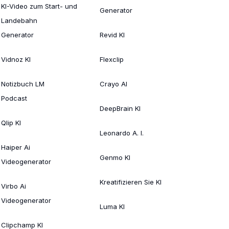
KI-Video zum Start- und
Generator
Landebahn
Generator
Revid KI
Vidnoz KI
Flexclip
Notizbuch LM
Crayo AI
Podcast
DeepBrain KI
Qlip KI
Leonardo A. I.
Haiper Ai
Genmo KI
Videogenerator
Kreatifizieren Sie KI
Virbo Ai
Videogenerator
Luma KI
Clipchamp KI