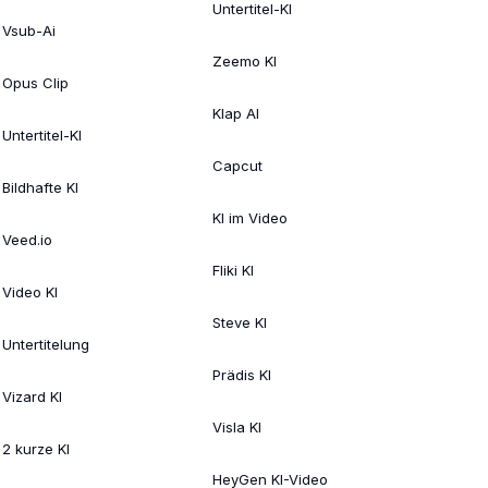
Untertitel-KI
Vsub-Ai
Zeemo KI
Opus Clip
Klap AI
Untertitel-KI
Capcut
Bildhafte KI
KI im Video
Veed.io
Fliki KI
Video KI
Steve KI
Untertitelung
Prädis KI
Vizard KI
Visla KI
2 kurze KI
HeyGen KI-Video