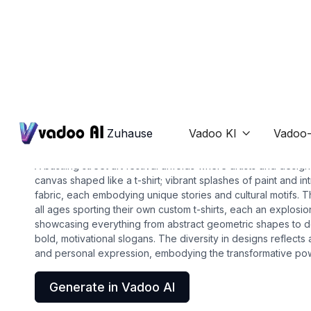
T-Shirts
custom t shirt
Zuhause
Vadoo KI
Vadoo-

A bustling street art festival unfolds where artists and desi
canvas shaped like a t-shirt; vibrant splashes of paint and i
fabric, each embodying unique stories and cultural motifs. T
all ages sporting their own custom t-shirts, each an explosio
showcasing everything from abstract geometric shapes to de
bold, motivational slogans. The diversity in designs reflects a
and personal expression, embodying the transformative pow
Generate in Vadoo AI