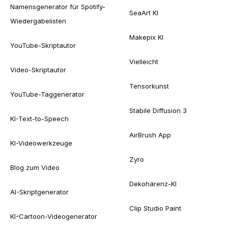
Namensgenerator für Spotify-
SeaArt KI
Wiedergabelisten
Makepix KI
YouTube-Skriptautor
Vielleicht
Video-Skriptautor
Tensorkunst
YouTube-Taggenerator
Stabile Diffusion 3
KI-Text-to-Speech
AirBrush App
KI-Videowerkzeuge
Zyro
Blog zum Video
Dekohärenz-KI
AI-Skriptgenerator
Clip Studio Paint
KI-Cartoon-Videogenerator