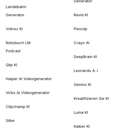
Generator
Landebahn
Generator
Revid KI
Vidnoz KI
Flexclip
Notizbuch LM
Crayo AI
Podcast
DeepBrain KI
Qlip KI
Leonardo A. I.
Haiper Ai Videogenerator
Genmo KI
Virbo Ai Videogenerator
Kreatifizieren Sie KI
Clipchamp KI
Luma KI
Silbe
Kaiber KI