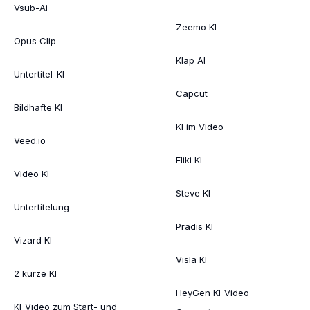
Vsub-Ai
Zeemo KI
Opus Clip
Klap AI
Untertitel-KI
Capcut
Bildhafte KI
KI im Video
Veed.io
Fliki KI
Video KI
Steve KI
Untertitelung
Prädis KI
Vizard KI
Visla KI
2 kurze KI
HeyGen KI-Video
KI-Video zum Start- und