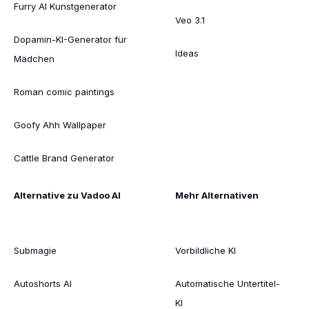
Furry AI Kunstgenerator
Veo 3.1
Dopamin-KI-Generator für
Ideas
Mädchen
Roman comic paintings
Goofy Ahh Wallpaper
Cattle Brand Generator
Alternative zu Vadoo AI
Mehr Alternativen
Submagie
Vorbildliche KI
Autoshorts AI
Automatische Untertitel-
KI