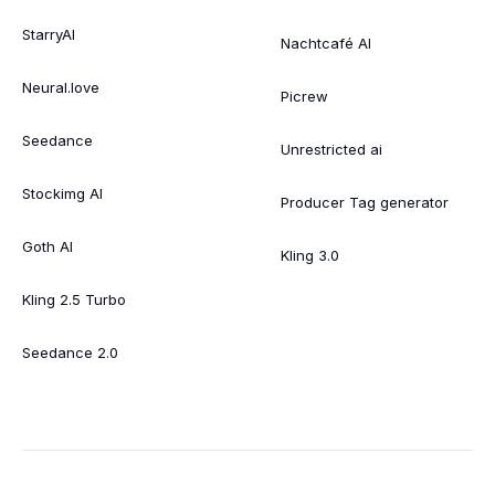
StarryAI
Nachtcafé AI
Neural.love
Picrew
Seedance
Unrestricted ai
Stockimg AI
Producer Tag generator
Goth AI
Kling 3.0
Kling 2.5 Turbo
Seedance 2.0