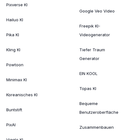
Pixverse KI
Google Veo Video
Hailuo KI
Freepik KI-
Pika KI
Videogenerator
Kling KI
Tiefer Traum
Generator
Powtoon
EIN KOOL
Minimax KI
Topas KI
Koreanisches KI
Bequeme
Buntstift
Benutzeroberfläche
PixAI
Zusammenbauen
Viggle KI