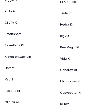
LTX Studio
Pollo AI
Tiefe KI
Clipfly KI
Hedra KI
Smartshort KI
BigVU
Basedlabs KI
ReelMagic KI
KI neu entwickeln
Vidu KI
Hotpot-KI
Gencraft KI
Veo 2
Ideogramm KI
Falsche KI
Copycopter KI
Clip zu AI
KI-Kits