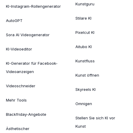
Kunstguru
KI-Instagram-Rollengenerator
Stilare KI
AutoGPT
Pixelcut KI
Sora AI Videogenerator
Aitubo KI
KI-Videoeditor
Kunstfluss
KI-Generator für Facebook-
Videoanzeigen
Kunst öffnen
Videoschneider
Skyreels KI
Mehr Tools
Omnigen
Blackfriday-Angebote
Stellen Sie sich KI vor
Kunst
Ästhetischer