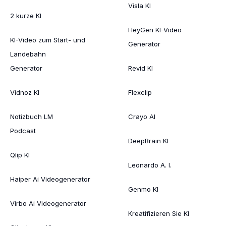
Visla KI
2 kurze KI
HeyGen KI-Video
KI-Video zum Start- und
Generator
Landebahn
Generator
Revid KI
Vidnoz KI
Flexclip
Notizbuch LM
Crayo AI
Podcast
DeepBrain KI
Qlip KI
Leonardo A. I.
Haiper Ai Videogenerator
Genmo KI
Virbo Ai Videogenerator
Kreatifizieren Sie KI