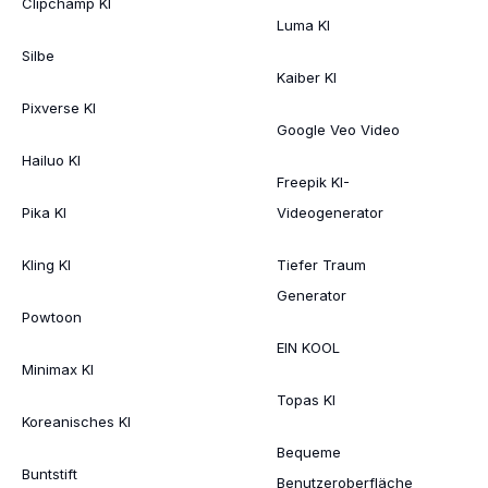
Clipchamp KI
Luma KI
Silbe
Kaiber KI
Pixverse KI
Google Veo Video
Hailuo KI
Freepik KI-
Pika KI
Videogenerator
Kling KI
Tiefer Traum
Generator
Powtoon
EIN KOOL
Minimax KI
Topas KI
Koreanisches KI
Bequeme
Buntstift
Benutzeroberfläche