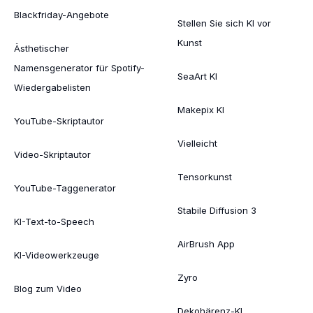
Blackfriday-Angebote
Stellen Sie sich KI vor
Kunst
Ästhetischer
Namensgenerator für Spotify-
SeaArt KI
Wiedergabelisten
Makepix KI
YouTube-Skriptautor
Vielleicht
Video-Skriptautor
Tensorkunst
YouTube-Taggenerator
Stabile Diffusion 3
KI-Text-to-Speech
AirBrush App
KI-Videowerkzeuge
Zyro
Blog zum Video
Dekohärenz-KI