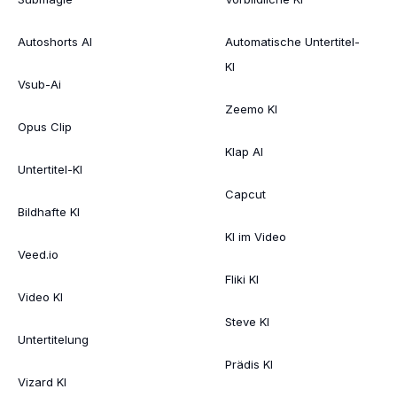
Autoshorts AI
Automatische Untertitel-
KI
Vsub-Ai
Zeemo KI
Opus Clip
Klap AI
Untertitel-KI
Capcut
Bildhafte KI
KI im Video
Veed.io
Fliki KI
Video KI
Steve KI
Untertitelung
Prädis KI
Vizard KI