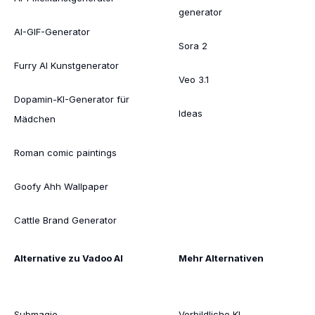
generator
AI-GIF-Generator
Sora 2
Furry AI Kunstgenerator
Veo 3.1
Dopamin-KI-Generator für
Ideas
Mädchen
Roman comic paintings
Goofy Ahh Wallpaper
Cattle Brand Generator
Alternative zu Vadoo AI
Mehr Alternativen
Submagie
Vorbildliche KI