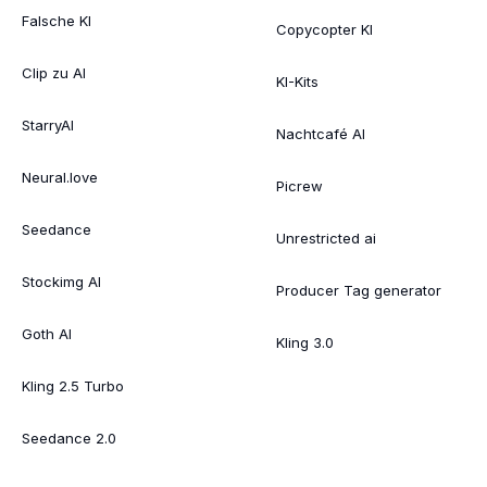
Falsche KI
Copycopter KI
Clip zu AI
KI-Kits
StarryAI
Nachtcafé AI
Neural.love
Picrew
Seedance
Unrestricted ai
Stockimg AI
Producer Tag generator
Goth AI
Kling 3.0
Kling 2.5 Turbo
Seedance 2.0