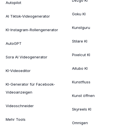
Dezgo KI
Autopilot
Goku KI
AI Tiktok-Videogenerator
Kunstguru
KI-Instagram-Rollengenerator
Stilare KI
AutoGPT
Pixelcut KI
Sora AI Videogenerator
Aitubo KI
KI-Videoeditor
Kunstfluss
KI-Generator für Facebook-
Videoanzeigen
Kunst öffnen
Videoschneider
Skyreels KI
Mehr Tools
Omnigen