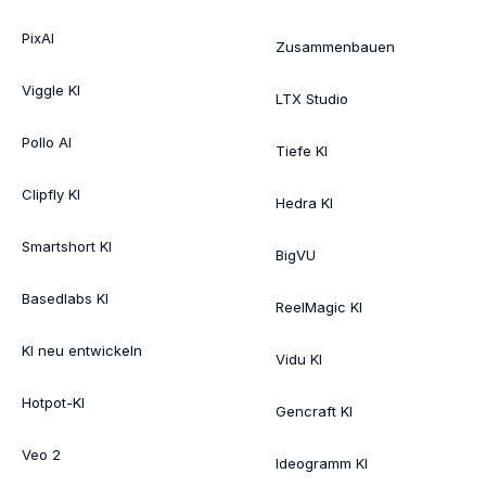
PixAI
Zusammenbauen
Viggle KI
LTX Studio
Pollo AI
Tiefe KI
Clipfly KI
Hedra KI
Smartshort KI
BigVU
Basedlabs KI
ReelMagic KI
KI neu entwickeln
Vidu KI
Hotpot-KI
Gencraft KI
Veo 2
Ideogramm KI