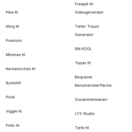
Freepik KI-
Pika KI
Videogenerator
Kling KI
Tiefer Traum
Generator
Powtoon
EIN KOOL
Minimax KI
Topas KI
Koreanisches KI
Bequeme
Buntstift
Benutzeroberfläche
PixAI
Zusammenbauen
Viggle KI
LTX Studio
Pollo AI
Tiefe KI