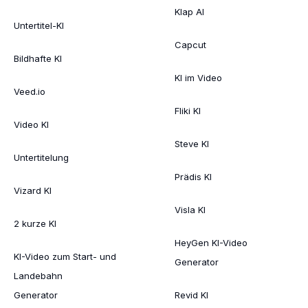
Klap AI
Untertitel-KI
Capcut
Bildhafte KI
KI im Video
Veed.io
Fliki KI
Video KI
Steve KI
Untertitelung
Prädis KI
Vizard KI
Visla KI
2 kurze KI
HeyGen KI-Video
KI-Video zum Start- und
Generator
Landebahn
Generator
Revid KI