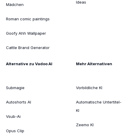
Ideas
Mädchen
Roman comic paintings
Goofy Ahh Wallpaper
Cattle Brand Generator
Alternative zu Vadoo AI
Mehr Alternativen
Submagie
Vorbildliche KI
Autoshorts AI
Automatische Untertitel-
KI
Vsub-Ai
Zeemo KI
Opus Clip