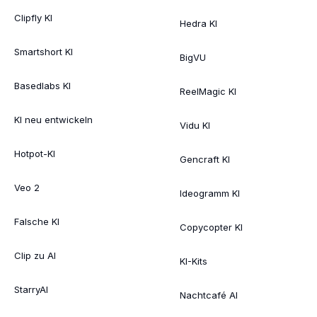
Clipfly KI
Hedra KI
Smartshort KI
BigVU
Basedlabs KI
ReelMagic KI
KI neu entwickeln
Vidu KI
Hotpot-KI
Gencraft KI
Veo 2
Ideogramm KI
Falsche KI
Copycopter KI
Clip zu AI
KI-Kits
StarryAI
Nachtcafé AI