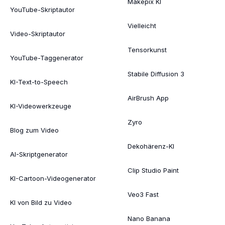
Makepix KI
YouTube-Skriptautor
Vielleicht
Video-Skriptautor
Tensorkunst
YouTube-Taggenerator
Stabile Diffusion 3
KI-Text-to-Speech
AirBrush App
KI-Videowerkzeuge
Zyro
Blog zum Video
Dekohärenz-KI
AI-Skriptgenerator
Clip Studio Paint
KI-Cartoon-Videogenerator
Veo3 Fast
KI von Bild zu Video
Nano Banana