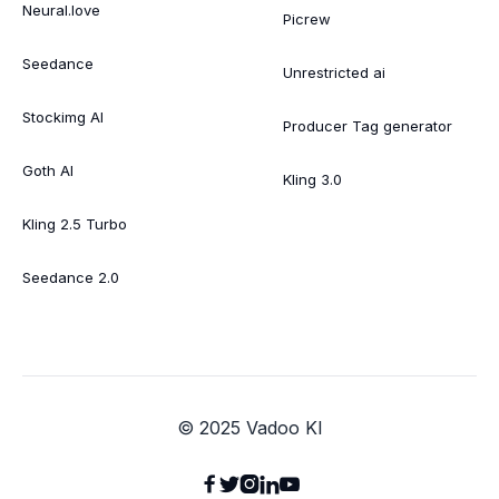
Neural.love
Picrew
Seedance
Unrestricted ai
Stockimg AI
Producer Tag generator
Goth AI
Kling 3.0
Kling 2.5 Turbo
Seedance 2.0
© 2025 Vadoo KI




