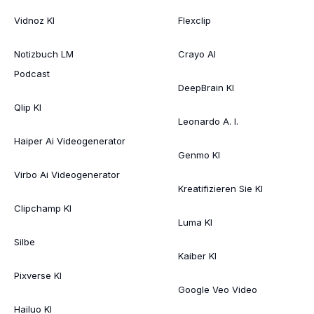
Vidnoz KI
Flexclip
Notizbuch LM
Crayo AI
Podcast
DeepBrain KI
Qlip KI
Leonardo A. I.
Haiper Ai Videogenerator
Genmo KI
Virbo Ai Videogenerator
Kreatifizieren Sie KI
Clipchamp KI
Luma KI
Silbe
Kaiber KI
Pixverse KI
Google Veo Video
Hailuo KI