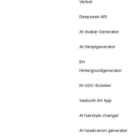
Verbot
Deepseek-API
AI-Avatar-Generator
AI-Skriptgenerator
Ein
Hintergrundgenerator
KI-UGC-Ersteller
VadooAI Art App
AI hairstyle changer
AI headcanon generator