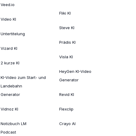
Veed.io
Fliki KI
Video KI
Steve KI
Untertitelung
Prädis KI
Vizard KI
Visla KI
2 kurze KI
HeyGen KI-Video
KI-Video zum Start- und
Generator
Landebahn
Generator
Revid KI
Vidnoz KI
Flexclip
Notizbuch LM
Crayo AI
Podcast