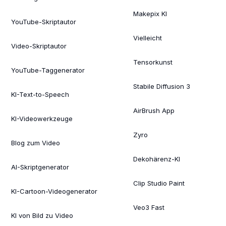
Makepix KI
YouTube-Skriptautor
Vielleicht
Video-Skriptautor
Tensorkunst
YouTube-Taggenerator
Stabile Diffusion 3
KI-Text-to-Speech
AirBrush App
KI-Videowerkzeuge
Zyro
Blog zum Video
Dekohärenz-KI
AI-Skriptgenerator
Clip Studio Paint
KI-Cartoon-Videogenerator
Veo3 Fast
KI von Bild zu Video