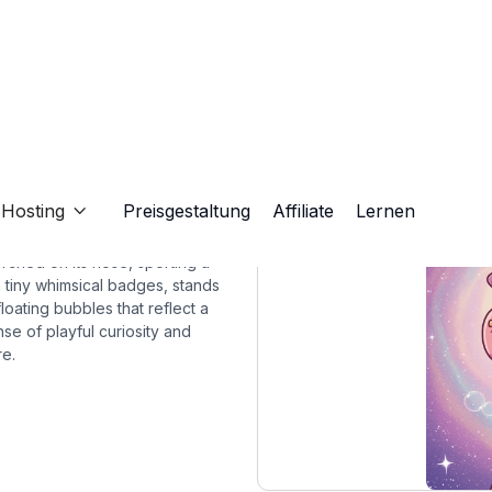
Hosting
Preisgestaltung
Affiliate
Lernen

rched on its nose, sporting a
h tiny whimsical badges, stands
floating bubbles that reflect a
se of playful curiosity and
re.