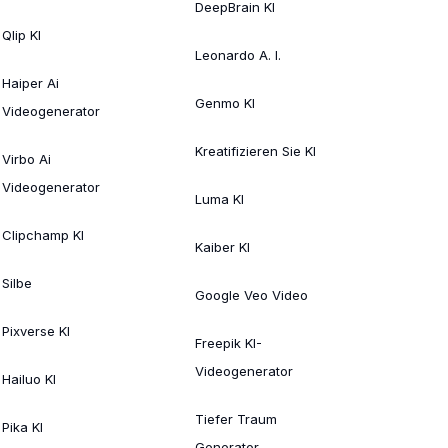
DeepBrain KI
Qlip KI
Leonardo A. I.
Haiper Ai
Genmo KI
Videogenerator
Kreatifizieren Sie KI
Virbo Ai
Videogenerator
Luma KI
Clipchamp KI
Kaiber KI
Silbe
Google Veo Video
Pixverse KI
Freepik KI-
Videogenerator
Hailuo KI
Tiefer Traum
Pika KI
Generator