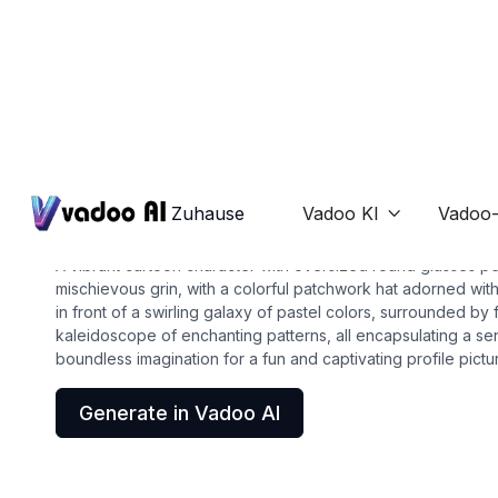
Pfps
cartoon pfp
Zuhause
Vadoo KI
Vadoo-

A vibrant cartoon character with oversized round glasses pe
mischievous grin, with a colorful patchwork hat adorned wit
in front of a swirling galaxy of pastel colors, surrounded by 
kaleidoscope of enchanting patterns, all encapsulating a sen
boundless imagination for a fun and captivating profile pictu
Generate in Vadoo AI