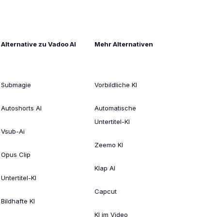
Alternative zu Vadoo AI
Mehr Alternativen
Submagie
Vorbildliche KI
Autoshorts AI
Automatische
Untertitel-KI
Vsub-Ai
Zeemo KI
Opus Clip
Klap AI
Untertitel-KI
Capcut
Bildhafte KI
KI im Video