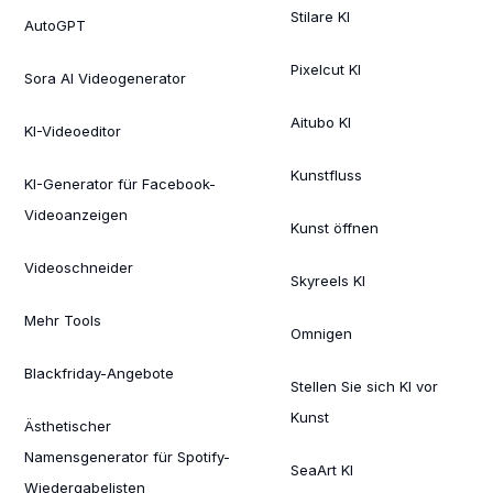
Stilare KI
AutoGPT
Pixelcut KI
Sora AI Videogenerator
Aitubo KI
KI-Videoeditor
Kunstfluss
KI-Generator für Facebook-
Videoanzeigen
Kunst öffnen
Videoschneider
Skyreels KI
Mehr Tools
Omnigen
Blackfriday-Angebote
Stellen Sie sich KI vor
Kunst
Ästhetischer
Namensgenerator für Spotify-
SeaArt KI
Wiedergabelisten