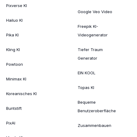
Pixverse KI
Google Veo Video
Hailuo KI
Freepik KI-
Pika KI
Videogenerator
Kling KI
Tiefer Traum
Generator
Powtoon
EIN KOOL
Minimax KI
Topas KI
Koreanisches KI
Bequeme
Buntstift
Benutzeroberfläche
PixAI
Zusammenbauen