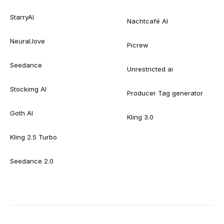
StarryAI
Nachtcafé AI
Neural.love
Picrew
Seedance
Unrestricted ai
Stockimg AI
Producer Tag generator
Goth AI
Kling 3.0
Kling 2.5 Turbo
Seedance 2.0