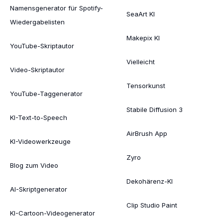
Namensgenerator für Spotify-
SeaArt KI
Wiedergabelisten
Makepix KI
YouTube-Skriptautor
Vielleicht
Video-Skriptautor
Tensorkunst
YouTube-Taggenerator
Stabile Diffusion 3
KI-Text-to-Speech
AirBrush App
KI-Videowerkzeuge
Zyro
Blog zum Video
Dekohärenz-KI
AI-Skriptgenerator
Clip Studio Paint
KI-Cartoon-Videogenerator