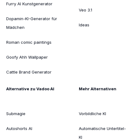
Furry AI Kunstgenerator
Veo 3.1
Dopamin-KI-Generator für
Ideas
Mädchen
Roman comic paintings
Goofy Ahh Wallpaper
Cattle Brand Generator
Alternative zu Vadoo AI
Mehr Alternativen
Submagie
Vorbildliche KI
Autoshorts AI
Automatische Untertitel-
KI