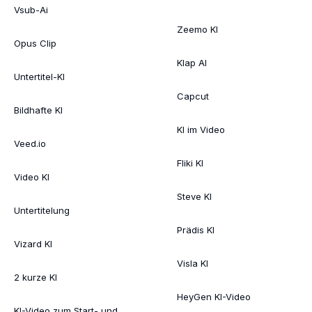
Vsub-Ai
Zeemo KI
Opus Clip
Klap AI
Untertitel-KI
Capcut
Bildhafte KI
KI im Video
Veed.io
Fliki KI
Video KI
Steve KI
Untertitelung
Prädis KI
Vizard KI
Visla KI
2 kurze KI
HeyGen KI-Video
KI-Video zum Start- und