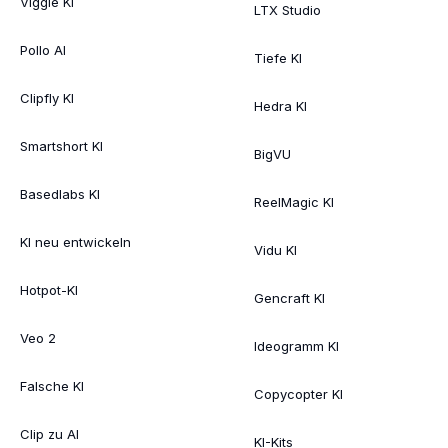
Viggle KI
LTX Studio
Pollo AI
Tiefe KI
Clipfly KI
Hedra KI
Smartshort KI
BigVU
Basedlabs KI
ReelMagic KI
KI neu entwickeln
Vidu KI
Hotpot-KI
Gencraft KI
Veo 2
Ideogramm KI
Falsche KI
Copycopter KI
Clip zu AI
KI-Kits