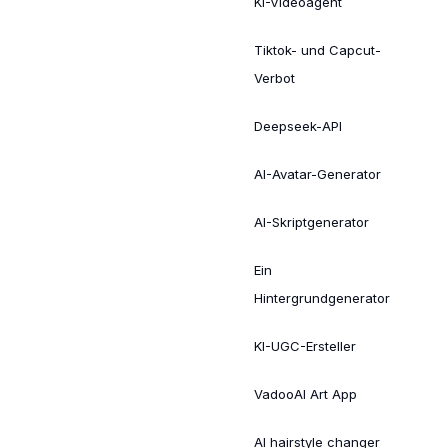
KI-Videoagent
Tiktok- und Capcut-
Verbot
Deepseek-API
AI-Avatar-Generator
AI-Skriptgenerator
Ein
Hintergrundgenerator
KI-UGC-Ersteller
VadooAI Art App
AI hairstyle changer