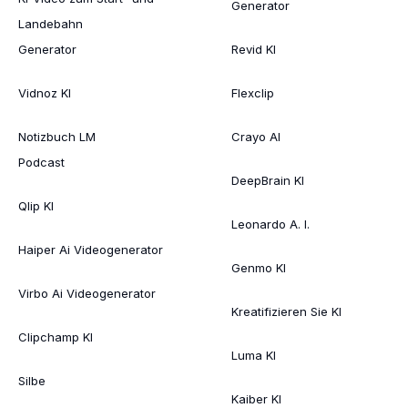
Generator
Landebahn
Generator
Revid KI
Vidnoz KI
Flexclip
Notizbuch LM
Crayo AI
Podcast
DeepBrain KI
Qlip KI
Leonardo A. I.
Haiper Ai Videogenerator
Genmo KI
Virbo Ai Videogenerator
Kreatifizieren Sie KI
Clipchamp KI
Luma KI
Silbe
Kaiber KI