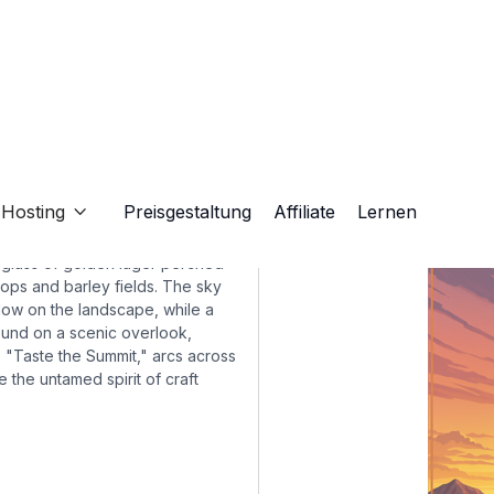
Hosting
Preisgestaltung
Affiliate
Lernen

y glass of golden lager perched
ops and barley fields. The sky
glow on the landscape, while a
round on a scenic overlook,
 "Taste the Summit," arcs across
e the untamed spirit of craft