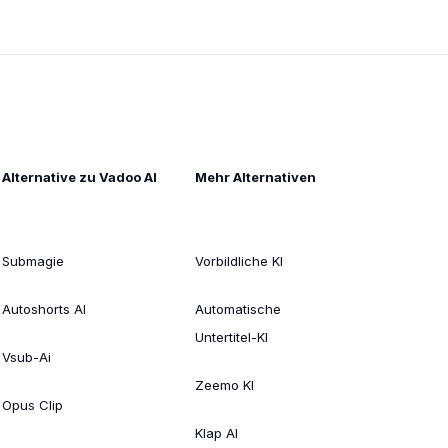
Alternative zu Vadoo AI
Mehr Alternativen
Submagie
Vorbildliche KI
Autoshorts AI
Automatische
Untertitel-KI
Vsub-Ai
Zeemo KI
Opus Clip
Klap AI