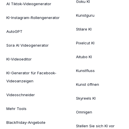
Goku KI
AI Tiktok-Videogenerator
Kunstguru
KI-Instagram-Rollengenerator
Stilare KI
AutoGPT
Pixelcut KI
Sora AI Videogenerator
Aitubo KI
KI-Videoeditor
Kunstfluss
KI-Generator für Facebook-
Videoanzeigen
Kunst öffnen
Videoschneider
Skyreels KI
Mehr Tools
Omnigen
Blackfriday-Angebote
Stellen Sie sich KI vor