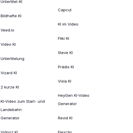
Untertitel-KI
Capcut
Bildhafte KI
KI im Video
Veed.io
Fliki KI
Video KI
Steve KI
Untertitelung
Prädis KI
Vizard KI
Visla KI
2 kurze KI
HeyGen KI-Video
KI-Video zum Start- und
Generator
Landebahn
Generator
Revid KI
Vidnoz KI
Flexclip