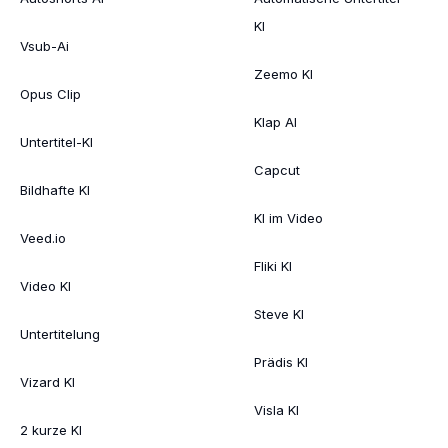
KI
Vsub-Ai
Zeemo KI
Opus Clip
Klap AI
Untertitel-KI
Capcut
Bildhafte KI
KI im Video
Veed.io
Fliki KI
Video KI
Steve KI
Untertitelung
Prädis KI
Vizard KI
Visla KI
2 kurze KI