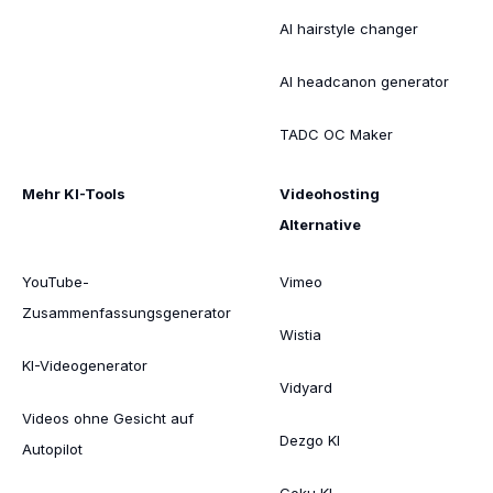
AI hairstyle changer
AI headcanon generator
TADC OC Maker
Mehr KI-Tools
Videohosting
Alternative
YouTube-
Vimeo
Zusammenfassungsgenerator
Wistia
KI-Videogenerator
Vidyard
Videos ohne Gesicht auf
Dezgo KI
Autopilot
Goku KI