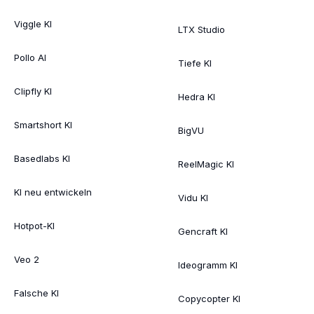
Viggle KI
LTX Studio
Pollo AI
Tiefe KI
Clipfly KI
Hedra KI
Smartshort KI
BigVU
Basedlabs KI
ReelMagic KI
KI neu entwickeln
Vidu KI
Hotpot-KI
Gencraft KI
Veo 2
Ideogramm KI
Falsche KI
Copycopter KI