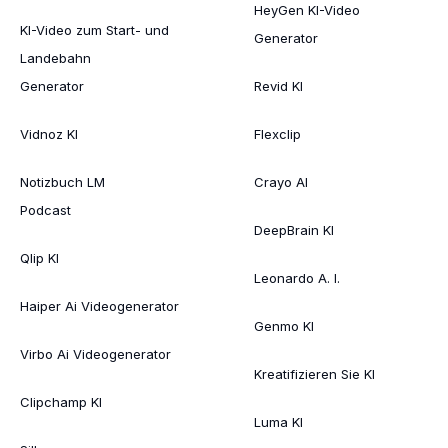
HeyGen KI-Video
KI-Video zum Start- und
Generator
Landebahn
Generator
Revid KI
Vidnoz KI
Flexclip
Notizbuch LM
Crayo AI
Podcast
DeepBrain KI
Qlip KI
Leonardo A. I.
Haiper Ai Videogenerator
Genmo KI
Virbo Ai Videogenerator
Kreatifizieren Sie KI
Clipchamp KI
Luma KI