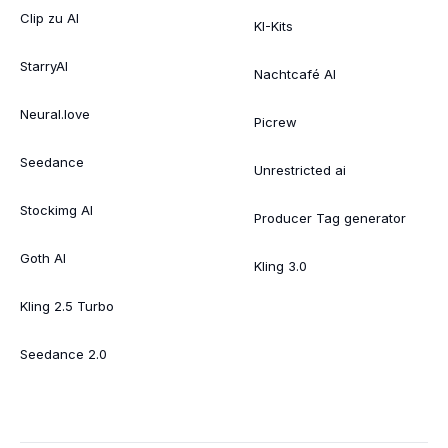
Clip zu AI
KI-Kits
StarryAI
Nachtcafé AI
Neural.love
Picrew
Seedance
Unrestricted ai
Stockimg AI
Producer Tag generator
Goth AI
Kling 3.0
Kling 2.5 Turbo
Seedance 2.0