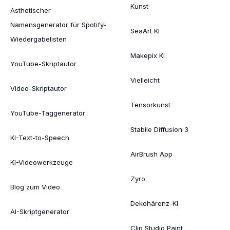
Kunst
Ästhetischer
Namensgenerator für Spotify-
SeaArt KI
Wiedergabelisten
Makepix KI
YouTube-Skriptautor
Vielleicht
Video-Skriptautor
Tensorkunst
YouTube-Taggenerator
Stabile Diffusion 3
KI-Text-to-Speech
AirBrush App
KI-Videowerkzeuge
Zyro
Blog zum Video
Dekohärenz-KI
AI-Skriptgenerator
Clip Studio Paint