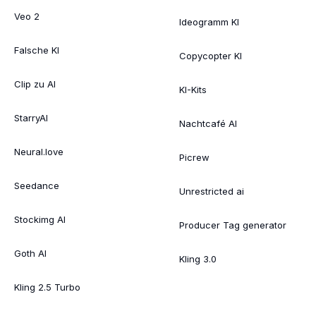
Veo 2
Ideogramm KI
Falsche KI
Copycopter KI
Clip zu AI
KI-Kits
StarryAI
Nachtcafé AI
Neural.love
Picrew
Seedance
Unrestricted ai
Stockimg AI
Producer Tag generator
Goth AI
Kling 3.0
Kling 2.5 Turbo