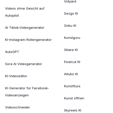
Vidyard
Videos ohne Gesicht auf
Dezgo KI
Autopilot
Goku KI
AI Tiktok-Videogenerator
Kunstguru
KI-Instagram-Rollengenerator
Stilare KI
AutoGPT
Pixelcut KI
Sora AI Videogenerator
Aitubo KI
KI-Videoeditor
Kunstfluss
KI-Generator für Facebook-
Videoanzeigen
Kunst öffnen
Videoschneider
Skyreels KI