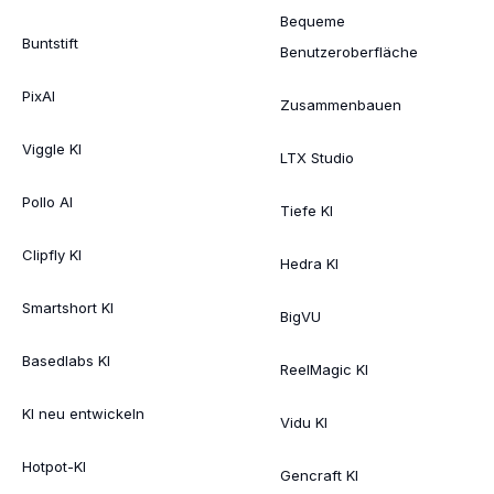
Bequeme
Buntstift
Benutzeroberfläche
PixAI
Zusammenbauen
Viggle KI
LTX Studio
Pollo AI
Tiefe KI
Clipfly KI
Hedra KI
Smartshort KI
BigVU
Basedlabs KI
ReelMagic KI
KI neu entwickeln
Vidu KI
Hotpot-KI
Gencraft KI