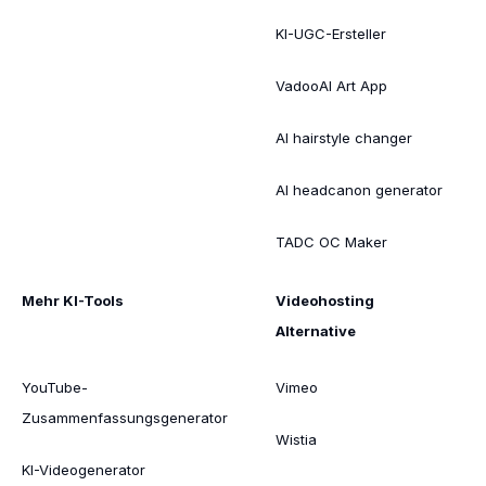
KI-UGC-Ersteller
VadooAI Art App
AI hairstyle changer
AI headcanon generator
TADC OC Maker
Mehr KI-Tools
Videohosting
Alternative
YouTube-
Vimeo
Zusammenfassungsgenerator
Wistia
KI-Videogenerator