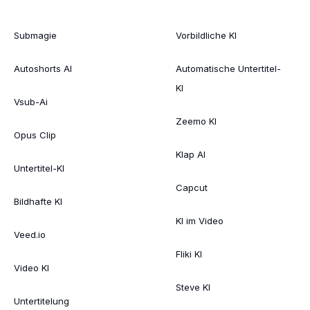
Submagie
Vorbildliche KI
Autoshorts AI
Automatische Untertitel-
KI
Vsub-Ai
Zeemo KI
Opus Clip
Klap AI
Untertitel-KI
Capcut
Bildhafte KI
KI im Video
Veed.io
Fliki KI
Video KI
Steve KI
Untertitelung