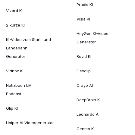
Prädis KI
Vizard KI
Visla KI
2 kurze KI
HeyGen KI-Video
KI-Video zum Start- und
Generator
Landebahn
Generator
Revid KI
Vidnoz KI
Flexclip
Notizbuch LM
Crayo AI
Podcast
DeepBrain KI
Qlip KI
Leonardo A. I.
Haiper Ai Videogenerator
Genmo KI