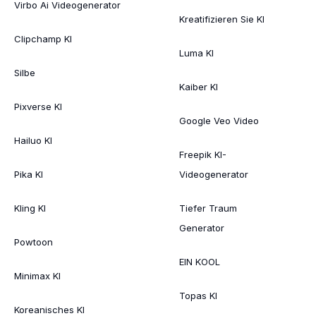
Virbo Ai Videogenerator
Kreatifizieren Sie KI
Clipchamp KI
Luma KI
Silbe
Kaiber KI
Pixverse KI
Google Veo Video
Hailuo KI
Freepik KI-
Pika KI
Videogenerator
Kling KI
Tiefer Traum
Generator
Powtoon
EIN KOOL
Minimax KI
Topas KI
Koreanisches KI