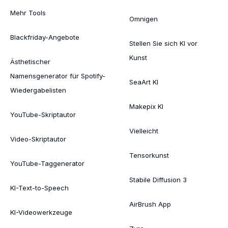
Mehr Tools
Omnigen
Blackfriday-Angebote
Stellen Sie sich KI vor
Kunst
Ästhetischer
Namensgenerator für Spotify-
SeaArt KI
Wiedergabelisten
Makepix KI
YouTube-Skriptautor
Vielleicht
Video-Skriptautor
Tensorkunst
YouTube-Taggenerator
Stabile Diffusion 3
KI-Text-to-Speech
AirBrush App
KI-Videowerkzeuge