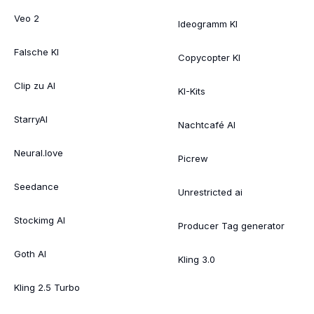
Veo 2
Ideogramm KI
Falsche KI
Copycopter KI
Clip zu AI
KI-Kits
StarryAI
Nachtcafé AI
Neural.love
Picrew
Seedance
Unrestricted ai
Stockimg AI
Producer Tag generator
Goth AI
Kling 3.0
Kling 2.5 Turbo