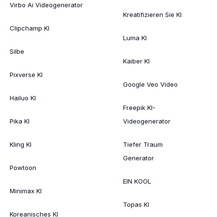
Virbo Ai Videogenerator
Kreatifizieren Sie KI
Clipchamp KI
Luma KI
Silbe
Kaiber KI
Pixverse KI
Google Veo Video
Hailuo KI
Freepik KI-
Pika KI
Videogenerator
Kling KI
Tiefer Traum
Generator
Powtoon
EIN KOOL
Minimax KI
Topas KI
Koreanisches KI