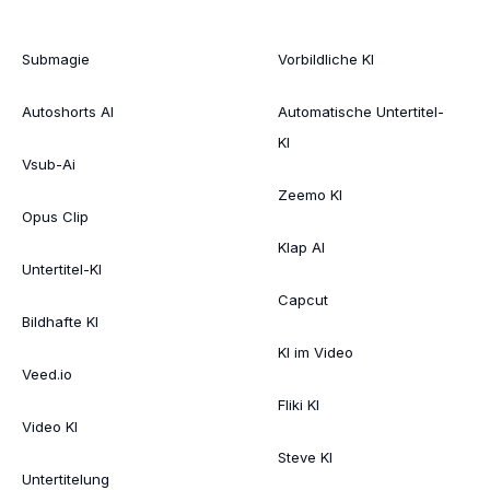
Submagie
Vorbildliche KI
Autoshorts AI
Automatische Untertitel-
KI
Vsub-Ai
Zeemo KI
Opus Clip
Klap AI
Untertitel-KI
Capcut
Bildhafte KI
KI im Video
Veed.io
Fliki KI
Video KI
Steve KI
Untertitelung