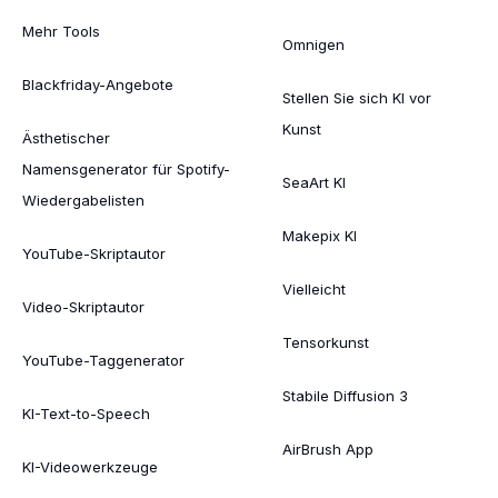
Mehr Tools
Omnigen
Blackfriday-Angebote
Stellen Sie sich KI vor
Kunst
Ästhetischer
Namensgenerator für Spotify-
SeaArt KI
Wiedergabelisten
Makepix KI
YouTube-Skriptautor
Vielleicht
Video-Skriptautor
Tensorkunst
YouTube-Taggenerator
Stabile Diffusion 3
KI-Text-to-Speech
AirBrush App
KI-Videowerkzeuge