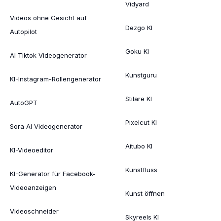
Vidyard
Videos ohne Gesicht auf
Dezgo KI
Autopilot
Goku KI
AI Tiktok-Videogenerator
Kunstguru
KI-Instagram-Rollengenerator
Stilare KI
AutoGPT
Pixelcut KI
Sora AI Videogenerator
Aitubo KI
KI-Videoeditor
Kunstfluss
KI-Generator für Facebook-
Videoanzeigen
Kunst öffnen
Videoschneider
Skyreels KI