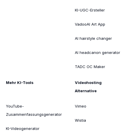
KI-UGC-Ersteller
VadooAI Art App
AI hairstyle changer
AI headcanon generator
TADC OC Maker
Mehr KI-Tools
Videohosting
Alternative
YouTube-
Vimeo
Zusammenfassungsgenerator
Wistia
KI-Videogenerator