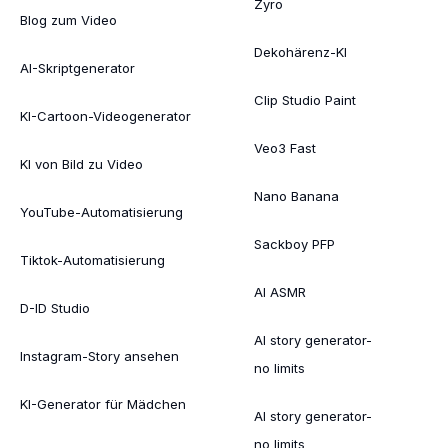
Zyro
Blog zum Video
Dekohärenz-KI
AI-Skriptgenerator
Clip Studio Paint
KI-Cartoon-Videogenerator
Veo3 Fast
KI von Bild zu Video
Nano Banana
YouTube-Automatisierung
Sackboy PFP
Tiktok-Automatisierung
AI ASMR
D-ID Studio
AI story generator-
Instagram-Story ansehen
no limits
KI-Generator für Mädchen
AI story generator-
no limits