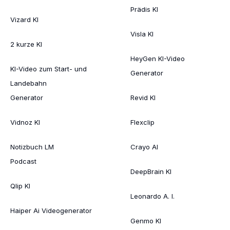
Prädis KI
Vizard KI
Visla KI
2 kurze KI
HeyGen KI-Video
KI-Video zum Start- und
Generator
Landebahn
Generator
Revid KI
Vidnoz KI
Flexclip
Notizbuch LM
Crayo AI
Podcast
DeepBrain KI
Qlip KI
Leonardo A. I.
Haiper Ai Videogenerator
Genmo KI