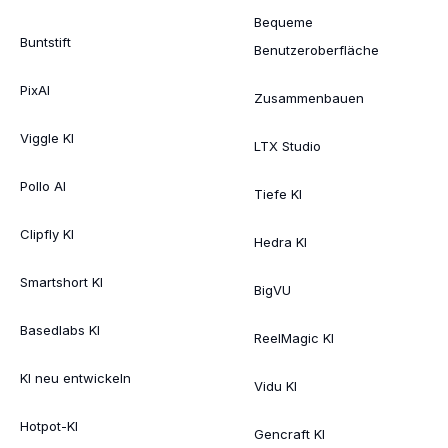
Bequeme
Buntstift
Benutzeroberfläche
PixAI
Zusammenbauen
Viggle KI
LTX Studio
Pollo AI
Tiefe KI
Clipfly KI
Hedra KI
Smartshort KI
BigVU
Basedlabs KI
ReelMagic KI
KI neu entwickeln
Vidu KI
Hotpot-KI
Gencraft KI