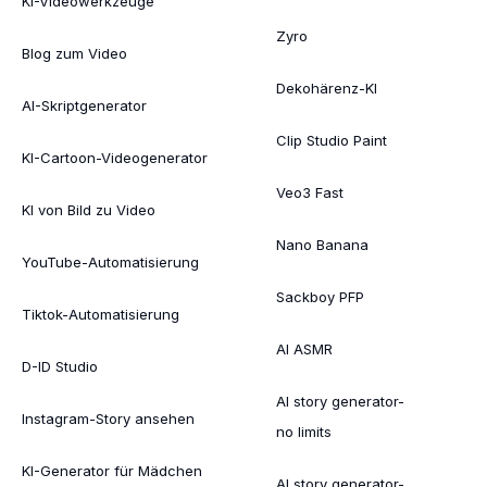
KI-Videowerkzeuge
Zyro
Blog zum Video
Dekohärenz-KI
AI-Skriptgenerator
Clip Studio Paint
KI-Cartoon-Videogenerator
Veo3 Fast
KI von Bild zu Video
Nano Banana
YouTube-Automatisierung
Sackboy PFP
Tiktok-Automatisierung
AI ASMR
D-ID Studio
AI story generator-
Instagram-Story ansehen
no limits
KI-Generator für Mädchen
AI story generator-