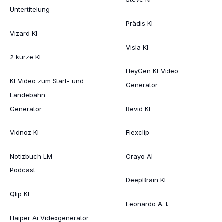
Untertitelung
Prädis KI
Vizard KI
Visla KI
2 kurze KI
HeyGen KI-Video
KI-Video zum Start- und
Generator
Landebahn
Generator
Revid KI
Vidnoz KI
Flexclip
Notizbuch LM
Crayo AI
Podcast
DeepBrain KI
Qlip KI
Leonardo A. I.
Haiper Ai Videogenerator