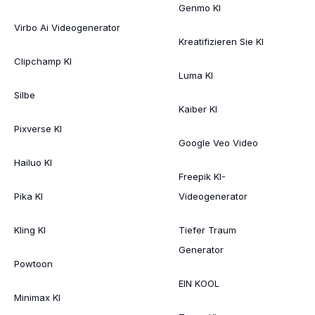
Genmo KI
Virbo Ai Videogenerator
Kreatifizieren Sie KI
Clipchamp KI
Luma KI
Silbe
Kaiber KI
Pixverse KI
Google Veo Video
Hailuo KI
Freepik KI-
Pika KI
Videogenerator
Kling KI
Tiefer Traum
Generator
Powtoon
EIN KOOL
Minimax KI