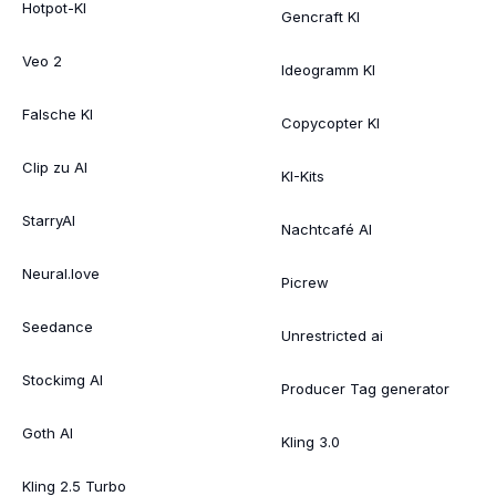
Hotpot-KI
Gencraft KI
Veo 2
Ideogramm KI
Falsche KI
Copycopter KI
Clip zu AI
KI-Kits
StarryAI
Nachtcafé AI
Neural.love
Picrew
Seedance
Unrestricted ai
Stockimg AI
Producer Tag generator
Goth AI
Kling 3.0
Kling 2.5 Turbo