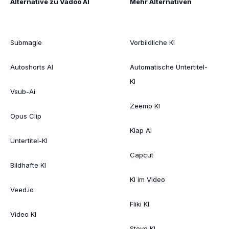
Alternative zu Vadoo AI
Mehr Alternativen
Submagie
Vorbildliche KI
Autoshorts AI
Automatische Untertitel-
KI
Vsub-Ai
Zeemo KI
Opus Clip
Klap AI
Untertitel-KI
Capcut
Bildhafte KI
KI im Video
Veed.io
Fliki KI
Video KI
Steve KI