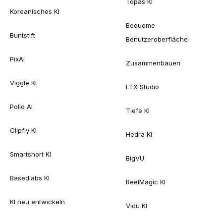
Topas KI
Koreanisches KI
Bequeme
Buntstift
Benutzeroberfläche
PixAI
Zusammenbauen
Viggle KI
LTX Studio
Pollo AI
Tiefe KI
Clipfly KI
Hedra KI
Smartshort KI
BigVU
Basedlabs KI
ReelMagic KI
KI neu entwickeln
Vidu KI