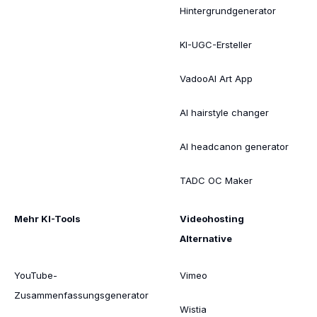
Hintergrundgenerator
KI-UGC-Ersteller
VadooAI Art App
AI hairstyle changer
AI headcanon generator
TADC OC Maker
Mehr KI-Tools
Videohosting
Alternative
YouTube-
Vimeo
Zusammenfassungsgenerator
Wistia