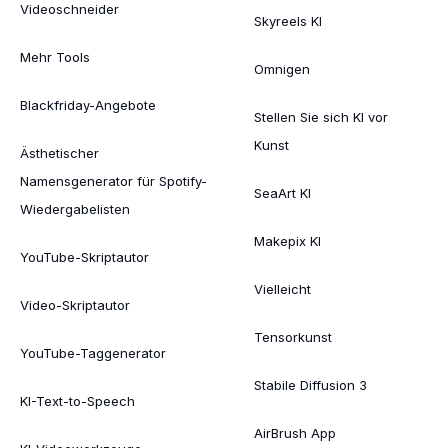
Videoschneider
Skyreels KI
Mehr Tools
Omnigen
Blackfriday-Angebote
Stellen Sie sich KI vor
Kunst
Ästhetischer
Namensgenerator für Spotify-
SeaArt KI
Wiedergabelisten
Makepix KI
YouTube-Skriptautor
Vielleicht
Video-Skriptautor
Tensorkunst
YouTube-Taggenerator
Stabile Diffusion 3
KI-Text-to-Speech
AirBrush App