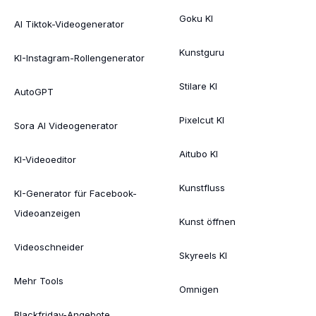
Goku KI
AI Tiktok-Videogenerator
Kunstguru
KI-Instagram-Rollengenerator
Stilare KI
AutoGPT
Pixelcut KI
Sora AI Videogenerator
Aitubo KI
KI-Videoeditor
Kunstfluss
KI-Generator für Facebook-
Videoanzeigen
Kunst öffnen
Videoschneider
Skyreels KI
Mehr Tools
Omnigen
Blackfriday-Angebote