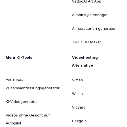
VadooAI Art App
AI hairstyle changer
AI headcanon generator
TADC OC Maker
Mehr KI-Tools
Videohosting
Alternative
YouTube-
Vimeo
Zusammenfassungsgenerator
Wistia
KI-Videogenerator
Vidyard
Videos ohne Gesicht auf
Dezgo KI
Autopilot