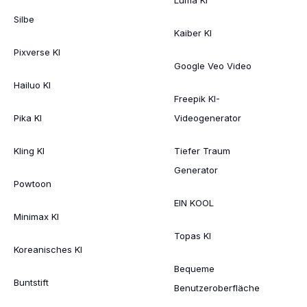
Silbe
Kaiber KI
Pixverse KI
Google Veo Video
Hailuo KI
Freepik KI-
Pika KI
Videogenerator
Kling KI
Tiefer Traum
Generator
Powtoon
EIN KOOL
Minimax KI
Topas KI
Koreanisches KI
Bequeme
Buntstift
Benutzeroberfläche