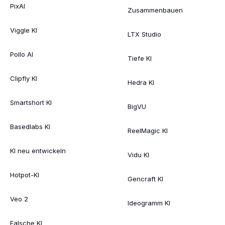
PixAI
Zusammenbauen
Viggle KI
LTX Studio
Pollo AI
Tiefe KI
Clipfly KI
Hedra KI
Smartshort KI
BigVU
Basedlabs KI
ReelMagic KI
KI neu entwickeln
Vidu KI
Hotpot-KI
Gencraft KI
Veo 2
Ideogramm KI
Falsche KI