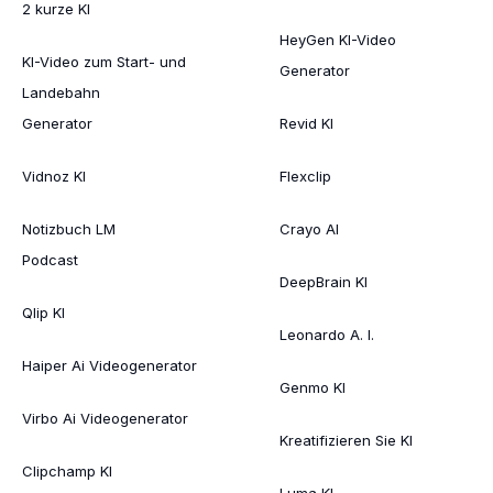
2 kurze KI
HeyGen KI-Video
KI-Video zum Start- und
Generator
Landebahn
Generator
Revid KI
Vidnoz KI
Flexclip
Notizbuch LM
Crayo AI
Podcast
DeepBrain KI
Qlip KI
Leonardo A. I.
Haiper Ai Videogenerator
Genmo KI
Virbo Ai Videogenerator
Kreatifizieren Sie KI
Clipchamp KI
Luma KI