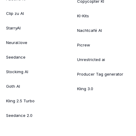
Copycopter KI
Clip zu AI
KI-Kits
StarryAI
Nachtcafé AI
Neural.love
Picrew
Seedance
Unrestricted ai
Stockimg AI
Producer Tag generator
Goth AI
Kling 3.0
Kling 2.5 Turbo
Seedance 2.0