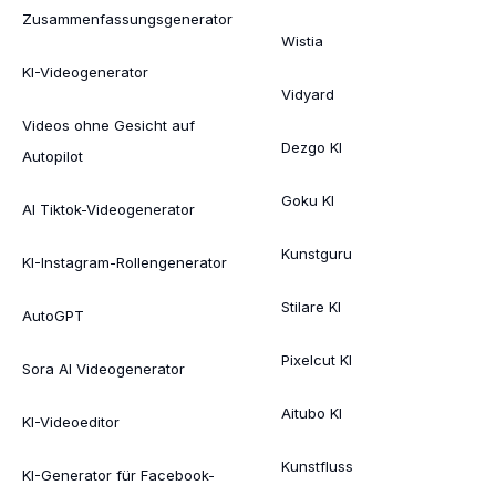
Zusammenfassungsgenerator
Wistia
KI-Videogenerator
Vidyard
Videos ohne Gesicht auf
Dezgo KI
Autopilot
Goku KI
AI Tiktok-Videogenerator
Kunstguru
KI-Instagram-Rollengenerator
Stilare KI
AutoGPT
Pixelcut KI
Sora AI Videogenerator
Aitubo KI
KI-Videoeditor
Kunstfluss
KI-Generator für Facebook-