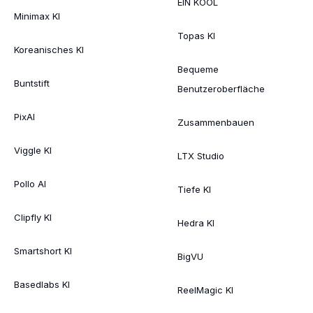
EIN KOOL
Minimax KI
Topas KI
Koreanisches KI
Bequeme
Buntstift
Benutzeroberfläche
PixAI
Zusammenbauen
Viggle KI
LTX Studio
Pollo AI
Tiefe KI
Clipfly KI
Hedra KI
Smartshort KI
BigVU
Basedlabs KI
ReelMagic KI