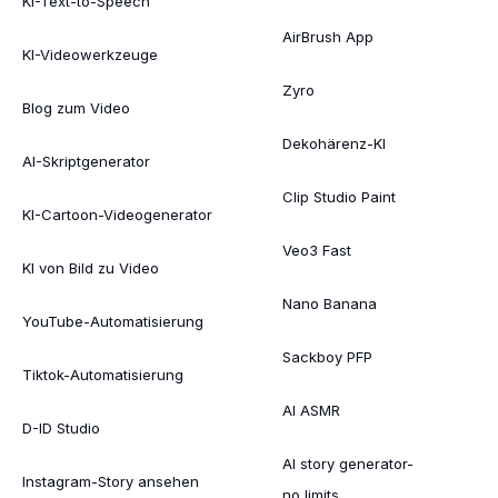
KI-Text-to-Speech
AirBrush App
KI-Videowerkzeuge
Zyro
Blog zum Video
Dekohärenz-KI
AI-Skriptgenerator
Clip Studio Paint
KI-Cartoon-Videogenerator
Veo3 Fast
KI von Bild zu Video
Nano Banana
YouTube-Automatisierung
Sackboy PFP
Tiktok-Automatisierung
AI ASMR
D-ID Studio
AI story generator-
Instagram-Story ansehen
no limits