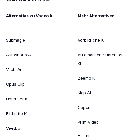
Alternative zu Vadoo AI
Mehr Alternativen
Submagie
Vorbildliche KI
Autoshorts AI
Automatische Untertitel-
KI
Vsub-Ai
Zeemo KI
Opus Clip
Klap AI
Untertitel-KI
Capcut
Bildhafte KI
KI im Video
Veed.io
Fliki KI