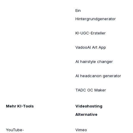
Ein
Hintergrundgenerator
KI-UGC-Ersteller
VadooAI Art App
AI hairstyle changer
AI headcanon generator
TADC OC Maker
Mehr KI-Tools
Videohosting
Alternative
YouTube-
Vimeo