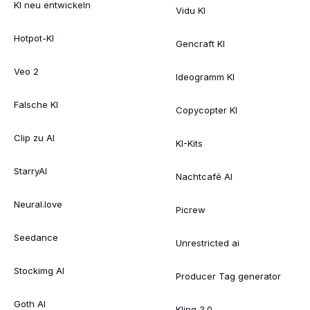
KI neu entwickeln
Vidu KI
Hotpot-KI
Gencraft KI
Veo 2
Ideogramm KI
Falsche KI
Copycopter KI
Clip zu AI
KI-Kits
StarryAI
Nachtcafé AI
Neural.love
Picrew
Seedance
Unrestricted ai
Stockimg AI
Producer Tag generator
Goth AI
Kling 3.0