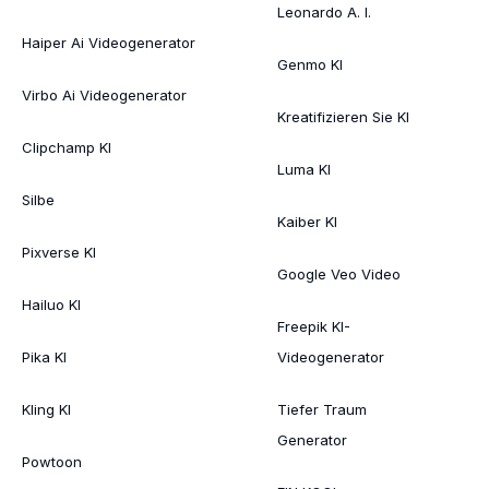
Leonardo A. I.
Haiper Ai Videogenerator
Genmo KI
Virbo Ai Videogenerator
Kreatifizieren Sie KI
Clipchamp KI
Luma KI
Silbe
Kaiber KI
Pixverse KI
Google Veo Video
Hailuo KI
Freepik KI-
Pika KI
Videogenerator
Kling KI
Tiefer Traum
Generator
Powtoon