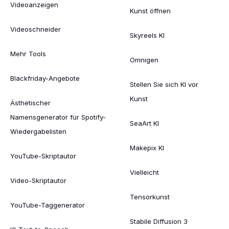
Videoanzeigen
Kunst öffnen
Videoschneider
Skyreels KI
Mehr Tools
Omnigen
Blackfriday-Angebote
Stellen Sie sich KI vor
Kunst
Ästhetischer
Namensgenerator für Spotify-
SeaArt KI
Wiedergabelisten
Makepix KI
YouTube-Skriptautor
Vielleicht
Video-Skriptautor
Tensorkunst
YouTube-Taggenerator
Stabile Diffusion 3