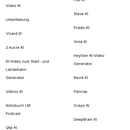
Video KI
Steve KI
Untertitelung
Prädis KI
Vizard KI
Visla KI
2 kurze KI
HeyGen KI-Video
KI-Video zum Start- und
Generator
Landebahn
Generator
Revid KI
Vidnoz KI
Flexclip
Notizbuch LM
Crayo AI
Podcast
DeepBrain KI
Qlip KI