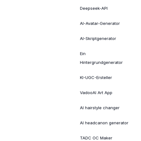
Deepseek-API
AI-Avatar-Generator
AI-Skriptgenerator
Ein
Hintergrundgenerator
KI-UGC-Ersteller
VadooAI Art App
AI hairstyle changer
AI headcanon generator
TADC OC Maker