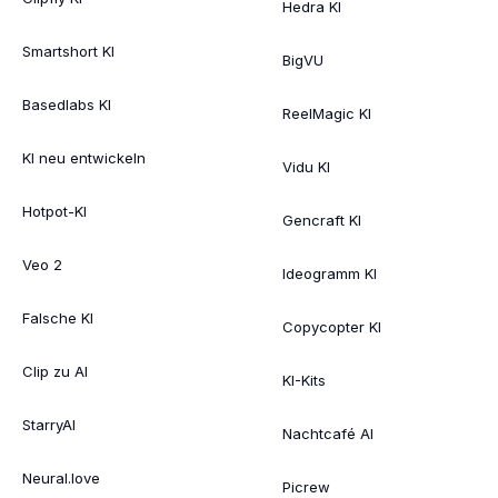
Hedra KI
Smartshort KI
BigVU
Basedlabs KI
ReelMagic KI
KI neu entwickeln
Vidu KI
Hotpot-KI
Gencraft KI
Veo 2
Ideogramm KI
Falsche KI
Copycopter KI
Clip zu AI
KI-Kits
StarryAI
Nachtcafé AI
Neural.love
Picrew