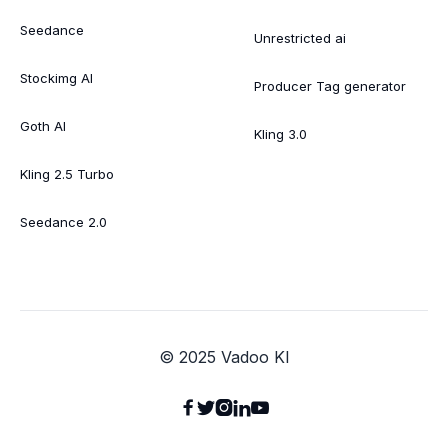
Seedance
Unrestricted ai
Stockimg AI
Producer Tag generator
Goth AI
Kling 3.0
Kling 2.5 Turbo
Seedance 2.0
© 2025 Vadoo KI




