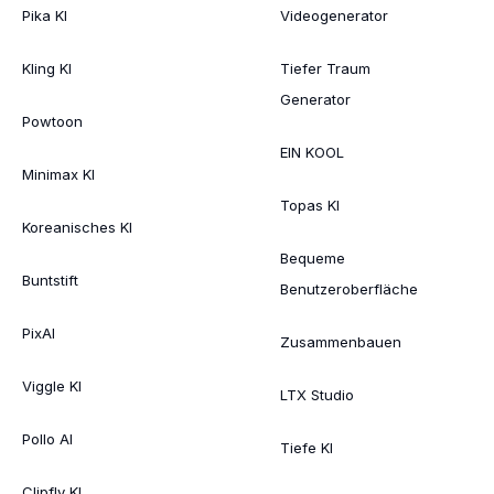
Pika KI
Videogenerator
Kling KI
Tiefer Traum
Generator
Powtoon
EIN KOOL
Minimax KI
Topas KI
Koreanisches KI
Bequeme
Buntstift
Benutzeroberfläche
PixAI
Zusammenbauen
Viggle KI
LTX Studio
Pollo AI
Tiefe KI
Clipfly KI