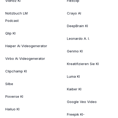
Vidnoz KI
Flexclip
Notizbuch LM
Crayo AI
Podcast
DeepBrain KI
Qlip KI
Leonardo A. I.
Haiper Ai Videogenerator
Genmo KI
Virbo Ai Videogenerator
Kreatifizieren Sie KI
Clipchamp KI
Luma KI
Silbe
Kaiber KI
Pixverse KI
Google Veo Video
Hailuo KI
Freepik KI-