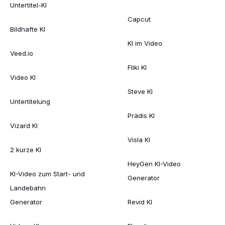
Untertitel-KI
Capcut
Bildhafte KI
KI im Video
Veed.io
Fliki KI
Video KI
Steve KI
Untertitelung
Prädis KI
Vizard KI
Visla KI
2 kurze KI
HeyGen KI-Video
KI-Video zum Start- und
Generator
Landebahn
Generator
Revid KI