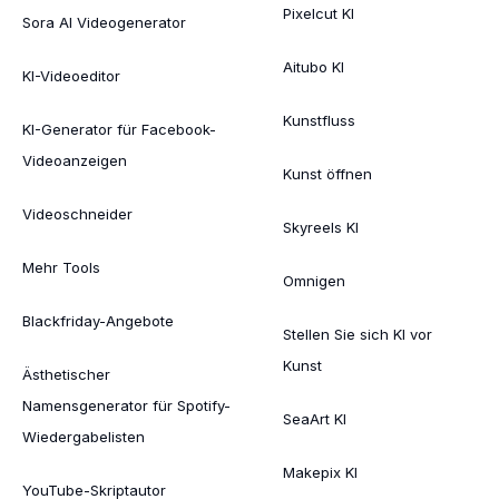
Pixelcut KI
Sora AI Videogenerator
Aitubo KI
KI-Videoeditor
Kunstfluss
KI-Generator für Facebook-
Videoanzeigen
Kunst öffnen
Videoschneider
Skyreels KI
Mehr Tools
Omnigen
Blackfriday-Angebote
Stellen Sie sich KI vor
Kunst
Ästhetischer
Namensgenerator für Spotify-
SeaArt KI
Wiedergabelisten
Makepix KI
YouTube-Skriptautor