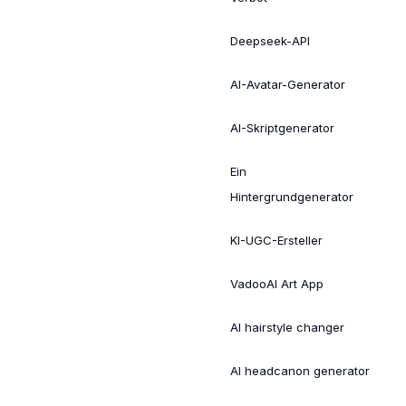
Deepseek-API
AI-Avatar-Generator
AI-Skriptgenerator
Ein
Hintergrundgenerator
KI-UGC-Ersteller
VadooAI Art App
AI hairstyle changer
AI headcanon generator