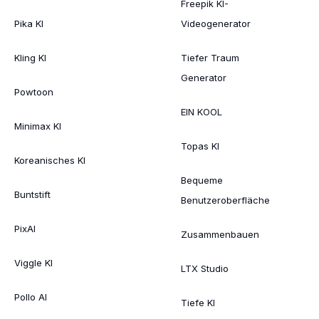
Freepik KI-
Pika KI
Videogenerator
Kling KI
Tiefer Traum
Generator
Powtoon
EIN KOOL
Minimax KI
Topas KI
Koreanisches KI
Bequeme
Buntstift
Benutzeroberfläche
PixAI
Zusammenbauen
Viggle KI
LTX Studio
Pollo AI
Tiefe KI