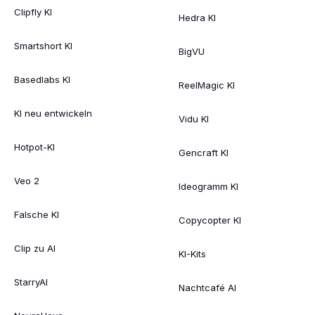
Clipfly KI
Hedra KI
Smartshort KI
BigVU
Basedlabs KI
ReelMagic KI
KI neu entwickeln
Vidu KI
Hotpot-KI
Gencraft KI
Veo 2
Ideogramm KI
Falsche KI
Copycopter KI
Clip zu AI
KI-Kits
StarryAI
Nachtcafé AI