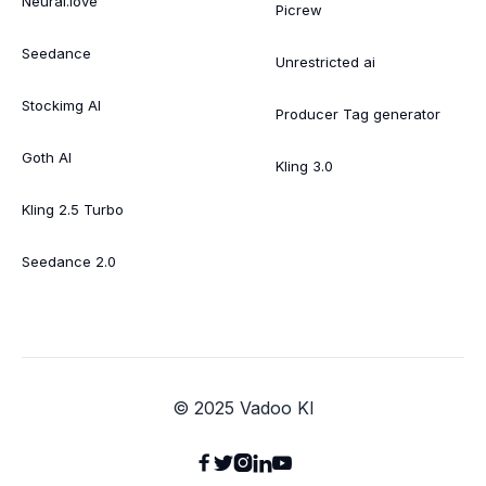
Neural.love
Picrew
Seedance
Unrestricted ai
Stockimg AI
Producer Tag generator
Goth AI
Kling 3.0
Kling 2.5 Turbo
Seedance 2.0
© 2025 Vadoo KI




