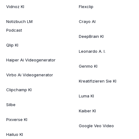
Vidnoz KI
Flexclip
Notizbuch LM
Crayo AI
Podcast
DeepBrain KI
Qlip KI
Leonardo A. I.
Haiper Ai Videogenerator
Genmo KI
Virbo Ai Videogenerator
Kreatifizieren Sie KI
Clipchamp KI
Luma KI
Silbe
Kaiber KI
Pixverse KI
Google Veo Video
Hailuo KI