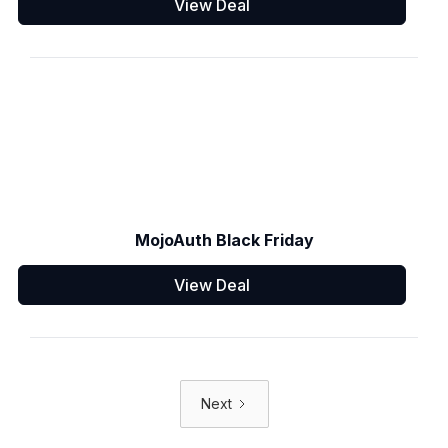
View Deal
MojoAuth Black Friday
View Deal
Next