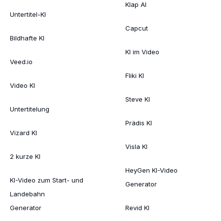
Klap AI
Untertitel-KI
Capcut
Bildhafte KI
KI im Video
Veed.io
Fliki KI
Video KI
Steve KI
Untertitelung
Prädis KI
Vizard KI
Visla KI
2 kurze KI
HeyGen KI-Video
KI-Video zum Start- und
Generator
Landebahn
Generator
Revid KI