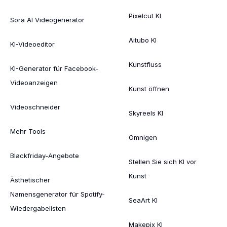
Pixelcut KI
Sora AI Videogenerator
Aitubo KI
KI-Videoeditor
Kunstfluss
KI-Generator für Facebook-
Videoanzeigen
Kunst öffnen
Videoschneider
Skyreels KI
Mehr Tools
Omnigen
Blackfriday-Angebote
Stellen Sie sich KI vor
Kunst
Ästhetischer
Namensgenerator für Spotify-
SeaArt KI
Wiedergabelisten
Makepix KI