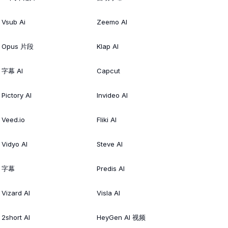
Vsub Ai
Zeemo AI
Opus 片段
Klap AI
字幕 AI
Capcut
Pictory AI
Invideo AI
Veed.io
Fliki AI
Vidyo AI
Steve AI
字幕
Predis AI
Vizard AI
Visla AI
2short AI
HeyGen AI 视频