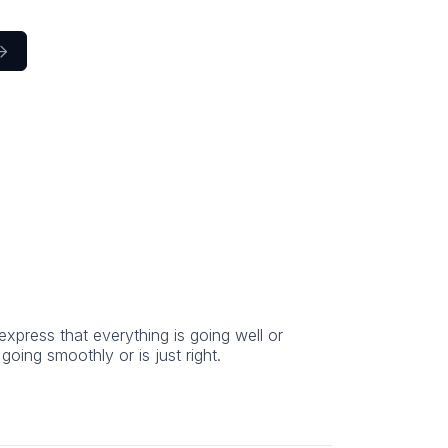

express that everything is going well or
oing smoothly or is just right.