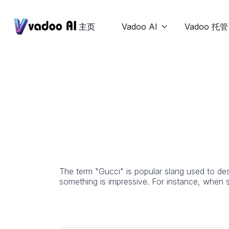
主页
Vadoo AI
Vadoo 托管

The term "Gucci" is popular slang used to des
something is impressive. For instance, when s