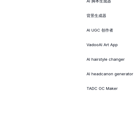
AI 脚本生成器
背景生成器
AI UGC 创作者
VadooAI Art App
AI hairstyle changer
AI headcanon generator
TADC OC Maker