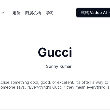
试试 Vadoo AI
定价
附属机构
学习

Gucci
Sunny Kumar
cribe something cool, good, or excellent. It’s often a way to 
omeone says, "Everything's Gucci," they mean everything is g