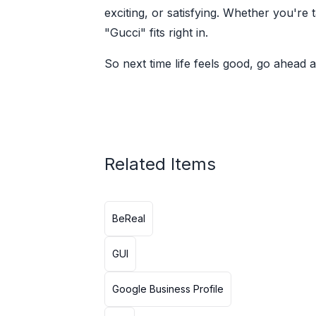
exciting, or satisfying. Whether you'r
"Gucci" fits right in.
So next time life feels good, go ahead an
Related Items
BeReal
GUI
Google Business Profile