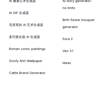
AI 像素艺术生成器
AI story generator-
no limits
AI GIF 生成器
Birth flower bouquet
毛茸茸的 AI 艺术生成器
generator
多巴胺女孩 AI 生成器
Sora 2
Roman comic paintings
Veo 3.1
Goofy Ahh Wallpaper
Ideas
Cattle Brand Generator