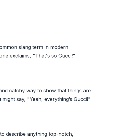
a common slang term in modern
eone exclaims, "That's so Gucci!"
e and catchy way to show that things are
ou might say, "Yeah, everything’s Gucci!"
to describe anything top-notch,