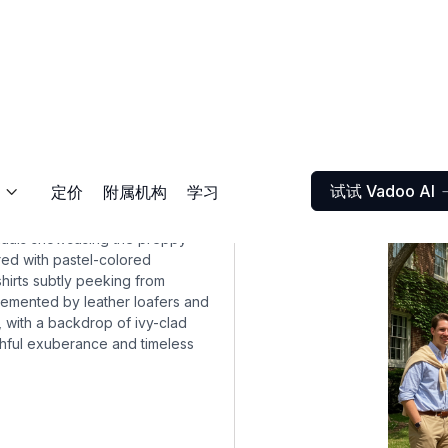
试试 Vadoo AI
定价
附属机构
学习

viduals showcasing the preppy
ired with pastel-colored
hirts subtly peeking from
plemented by leather loafers and
, with a backdrop of ivy-clad
thful exuberance and timeless