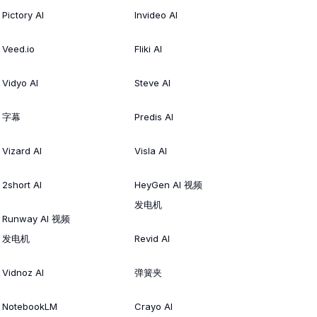
Pictory AI
Invideo AI
Veed.io
Fliki AI
Vidyo AI
Steve AI
字幕
Predis AI
Vizard AI
Visla AI
2short AI
HeyGen AI 视频
发电机
Runway AI 视频
发电机
Revid AI
Vidnoz AI
弹簧夹
NotebookLM
Crayo AI