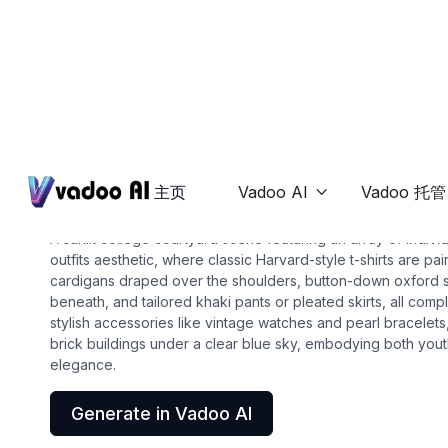
T-Shirts
preppy outfits aesthetic
主页
Vadoo AI
Vadoo 托管

A sunlit college courtyard scene featuring an array of indi
outfits aesthetic, where classic Harvard-style t-shirts are pa
cardigans draped over the shoulders, button-down oxford s
beneath, and tailored khaki pants or pleated skirts, all com
stylish accessories like vintage watches and pearl bracelets
brick buildings under a clear blue sky, embodying both you
elegance.
Generate in Vadoo AI