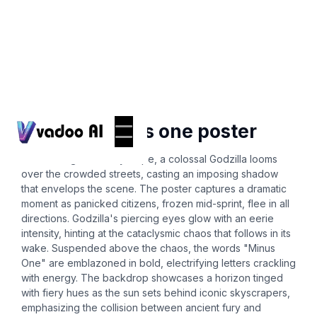
Posters
godzilla minus one poster
In a bustling urban cityscape, a colossal Godzilla looms
over the crowded streets, casting an imposing shadow
that envelops the scene. The poster captures a dramatic
moment as panicked citizens, frozen mid-sprint, flee in all
directions. Godzilla's piercing eyes glow with an eerie
intensity, hinting at the cataclysmic chaos that follows in its
wake. Suspended above the chaos, the words "Minus
One" are emblazoned in bold, electrifying letters crackling
with energy. The backdrop showcases a horizon tinged
with fiery hues as the sun sets behind iconic skyscrapers,
emphasizing the collision between ancient fury and