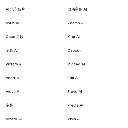
AI 汽车短片
自动字幕 AI
Vsub Ai
Zeemo AI
Opus 片段
Klap AI
字幕 AI
Capcut
Pictory AI
Invideo AI
Veed.io
Fliki AI
Vidyo AI
Steve AI
字幕
Predis AI
Vizard AI
Visla AI