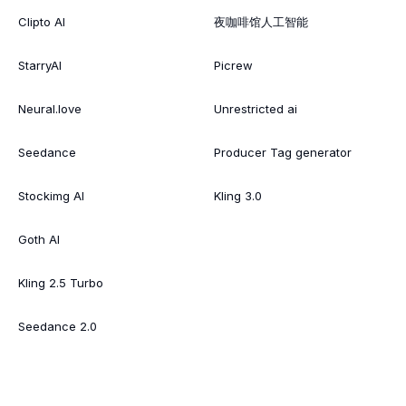
Clipto AI
夜咖啡馆人工智能
StarryAI
Picrew
Neural.love
Unrestricted ai
Seedance
Producer Tag generator
Stockimg AI
Kling 3.0
Goth AI
Kling 2.5 Turbo
Seedance 2.0