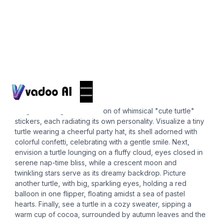
Stickers
cute turtle
Imagine a delightful collection of whimsical "cute turtle"
stickers, each radiating its own personality. Visualize a tiny
turtle wearing a cheerful party hat, its shell adorned with
colorful confetti, celebrating with a gentle smile. Next,
envision a turtle lounging on a fluffy cloud, eyes closed in
serene nap-time bliss, while a crescent moon and
twinkling stars serve as its dreamy backdrop. Picture
another turtle, with big, sparkling eyes, holding a red
balloon in one flipper, floating amidst a sea of pastel
hearts. Finally, see a turtle in a cozy sweater, sipping a
warm cup of cocoa, surrounded by autumn leaves and the