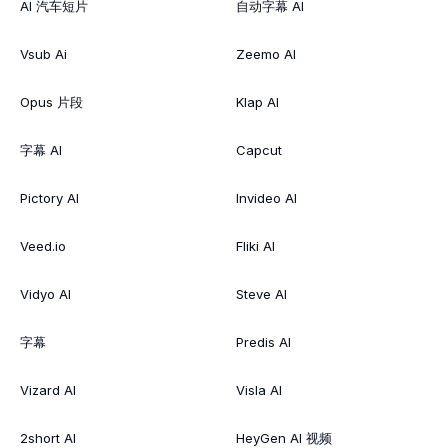
AI 汽车短片
自动字幕 AI
Vsub Ai
Zeemo AI
Opus 片段
Klap AI
字幕 AI
Capcut
Pictory AI
Invideo AI
Veed.io
Fliki AI
Vidyo AI
Steve AI
字幕
Predis AI
Vizard AI
Visla AI
2short AI
HeyGen AI 视频