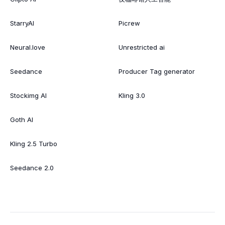
StarryAI
Picrew
Neural.love
Unrestricted ai
Seedance
Producer Tag generator
Stockimg AI
Kling 3.0
Goth AI
Kling 2.5 Turbo
Seedance 2.0