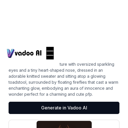
Pfps
cute pfp
A whimsical woodland creature with oversized sparkling
eyes and a tiny heart-shaped nose, dressed in an
adorable knitted sweater and sitting atop a glowing
toadstool, surrounded by floating fireflies that cast a warm
enchanting glow, embodying an aura of innocence and
wonder perfect for a charming and cute pfp.
Generate in Vadoo AI