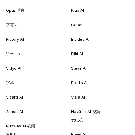
Opus 片段
Klap AI
字幕 AI
Capcut
Pictory AI
Invideo AI
Veed.io
Fliki AI
Vidyo AI
Steve AI
字幕
Predis AI
Vizard AI
Visla AI
2short AI
HeyGen AI 视频
发电机
Runway AI 视频
发电机
Revid AI