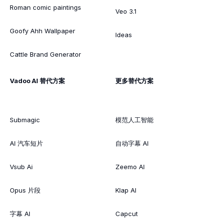
Roman comic paintings
Veo 3.1
Goofy Ahh Wallpaper
Ideas
Cattle Brand Generator
Vadoo AI 替代方案
更多替代方案
Submagic
模范人工智能
AI 汽车短片
自动字幕 AI
Vsub Ai
Zeemo AI
Opus 片段
Klap AI
字幕 AI
Capcut