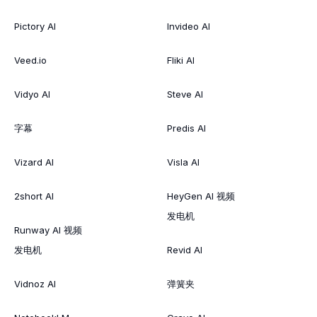
Pictory AI
Invideo AI
Veed.io
Fliki AI
Vidyo AI
Steve AI
字幕
Predis AI
Vizard AI
Visla AI
2short AI
HeyGen AI 视频
发电机
Runway AI 视频
发电机
Revid AI
Vidnoz AI
弹簧夹