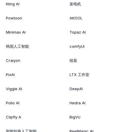
Kling AI
发电机
Powtoon
AKOOL
Minimax AI
Topaz AI
韩国人工智能
comfyUI
Craiyon
组装
PixAI
LTX 工作室
Viggle AI
DeepAI
Pollo AI
Hedra AI
Clipfly A
BigVU
智能短路人工智能
ReelMagic AI