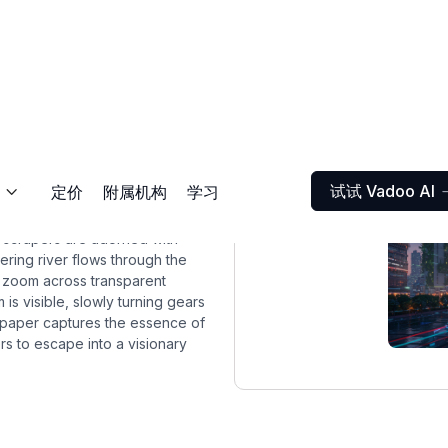
试试 Vadoo AI
定价
附属机构
学习

skyscrapers are adorned with
ering river flows through the
at zoom across transparent
is visible, slowly turning gears
allpaper captures the essence of
rs to escape into a visionary