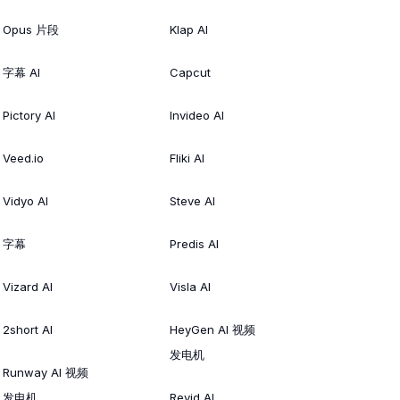
Opus 片段
Klap AI
字幕 AI
Capcut
Pictory AI
Invideo AI
Veed.io
Fliki AI
Vidyo AI
Steve AI
字幕
Predis AI
Vizard AI
Visla AI
2short AI
HeyGen AI 视频
发电机
Runway AI 视频
发电机
Revid AI