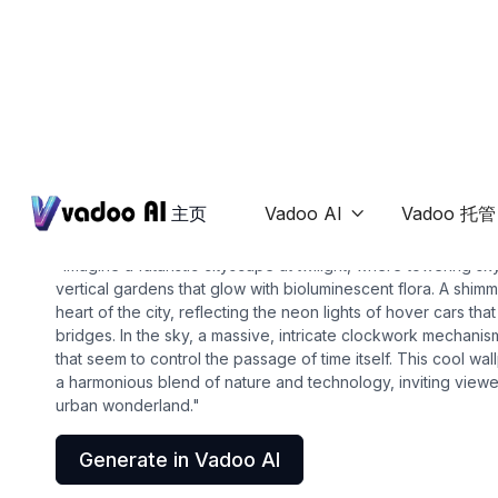
Wallpapers
cool wallpaper
主页
Vadoo AI
Vadoo 托管

"Imagine a futuristic cityscape at twilight, where towering 
vertical gardens that glow with bioluminescent flora. A shimm
heart of the city, reflecting the neon lights of hover cars th
bridges. In the sky, a massive, intricate clockwork mechanism 
that seem to control the passage of time itself. This cool w
a harmonious blend of nature and technology, inviting viewe
urban wonderland."
Generate in Vadoo AI