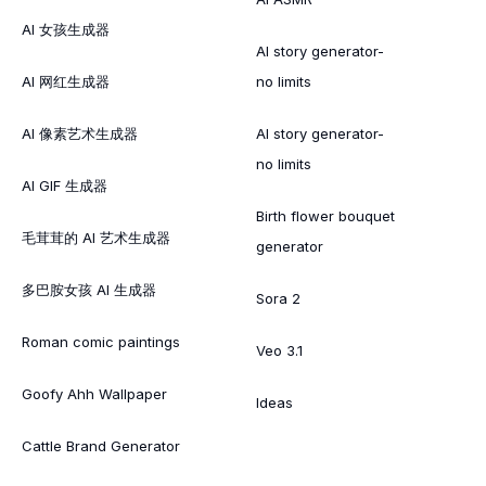
AI 女孩生成器
AI story generator-
AI 网红生成器
no limits
AI 像素艺术生成器
AI story generator-
no limits
AI GIF 生成器
Birth flower bouquet
毛茸茸的 AI 艺术生成器
generator
多巴胺女孩 AI 生成器
Sora 2
Roman comic paintings
Veo 3.1
Goofy Ahh Wallpaper
Ideas
Cattle Brand Generator