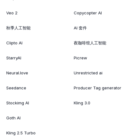
Veo 2
Copycopter AI
秋季人工智能
AI 套件
Clipto AI
夜咖啡馆人工智能
StarryAI
Picrew
Neural.love
Unrestricted ai
Seedance
Producer Tag generator
Stockimg AI
Kling 3.0
Goth AI
Kling 2.5 Turbo