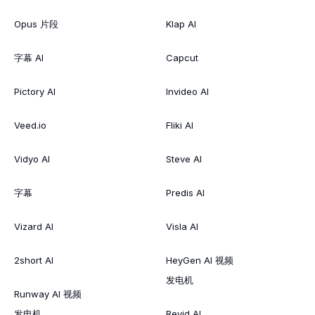
Opus 片段
Klap AI
字幕 AI
Capcut
Pictory AI
Invideo AI
Veed.io
Fliki AI
Vidyo AI
Steve AI
字幕
Predis AI
Vizard AI
Visla AI
2short AI
HeyGen AI 视频
发电机
Runway AI 视频
发电机
Revid AI