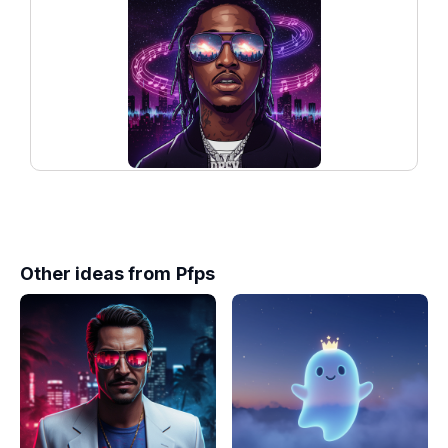
Other ideas from
Pfps