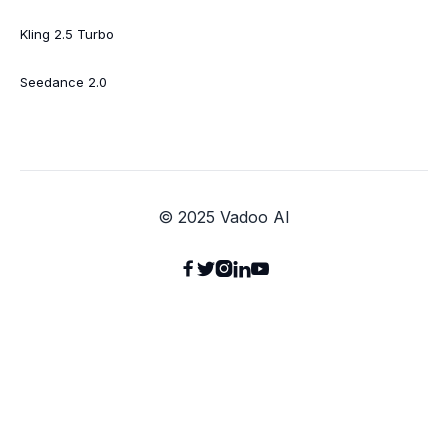
Kling 2.5 Turbo
Seedance 2.0
© 2025 Vadoo AI




