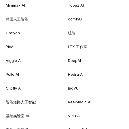
Minimax AI
Topaz AI
韩国人工智能
comfyUI
Craiyon
组装
PixAI
LTX 工作室
Viggle AI
DeepAI
Pollo AI
Hedra AI
Clipfly A
BigVU
智能短路人工智能
ReelMagic AI
基础实验室 AI
Vidu AI