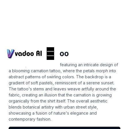
T-Shirts
carnation tattoo
A vibrant, oversized t-shirt featuring an intricate design of
a blooming carnation tattoo, where the petals morph into
abstract patterns of swirling colors. The backdrop is a
gradient of soft pastels, reminiscent of a serene sunset.
The tattoo's stems and leaves weave artfully around the
fabric, creating an illusion that the carnation is growing
organically from the shirt itself. The overall aesthetic
blends botanical artistry with urban street style,
showcasing a fusion of nature's elegance and
contemporary fashion.