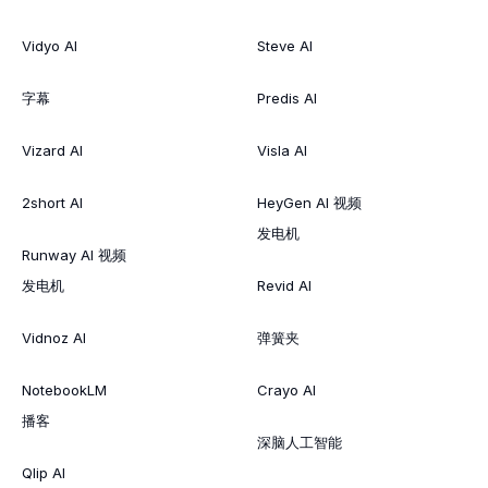
Vidyo AI
Steve AI
字幕
Predis AI
Vizard AI
Visla AI
2short AI
HeyGen AI 视频
发电机
Runway AI 视频
发电机
Revid AI
Vidnoz AI
弹簧夹
NotebookLM
Crayo AI
播客
深脑人工智能
Qlip AI