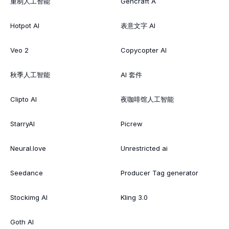
重制人工智能
Gencraft A
Hotpot AI
表意文字 AI
Veo 2
Copycopter AI
秋季人工智能
AI 套件
Clipto AI
夜咖啡馆人工智能
StarryAI
Picrew
Neural.love
Unrestricted ai
Seedance
Producer Tag generator
Stockimg AI
Kling 3.0
Goth AI