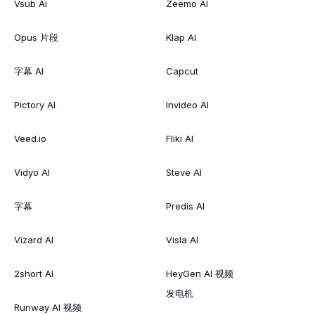
Vsub Ai
Zeemo AI
Opus 片段
Klap AI
字幕 AI
Capcut
Pictory AI
Invideo AI
Veed.io
Fliki AI
Vidyo AI
Steve AI
字幕
Predis AI
Vizard AI
Visla AI
2short AI
HeyGen AI 视频
发电机
Runway AI 视频