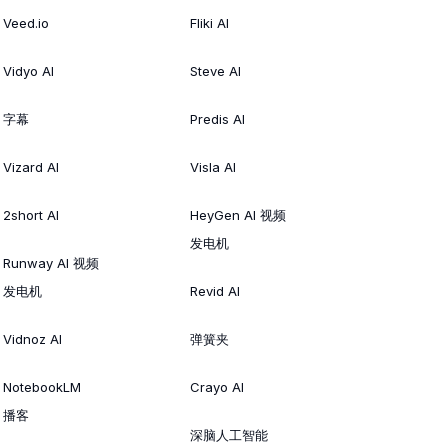
Veed.io
Fliki AI
Vidyo AI
Steve AI
字幕
Predis AI
Vizard AI
Visla AI
2short AI
HeyGen AI 视频
发电机
Runway AI 视频
发电机
Revid AI
Vidnoz AI
弹簧夹
NotebookLM
Crayo AI
播客
深脑人工智能