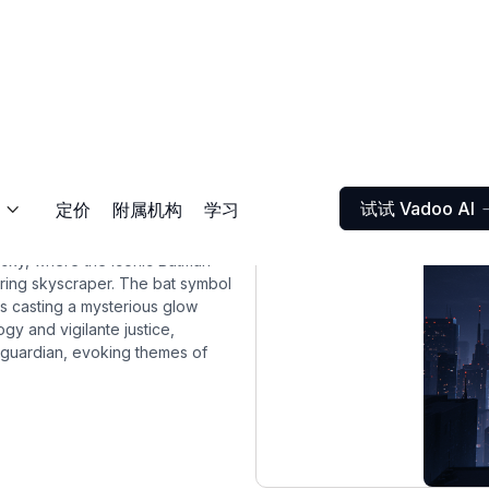
试试 Vadoo AI
定价
附属机构
学习

ht sky, where the iconic Batman
wering skyscraper. The bat symbol
ts casting a mysterious glow
y and vigilante justice,
s guardian, evoking themes of