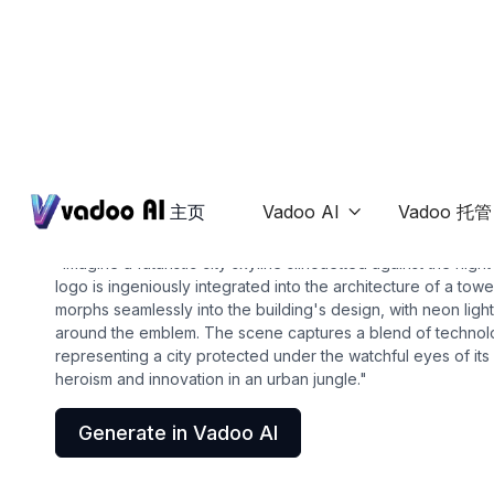
Logos
batman logo
主页
Vadoo AI
Vadoo 托管

"Imagine a futuristic city skyline silhouetted against the nig
logo is ingeniously integrated into the architecture of a to
morphs seamlessly into the building's design, with neon ligh
around the emblem. The scene captures a blend of technolog
representing a city protected under the watchful eyes of it
heroism and innovation in an urban jungle."
Generate in Vadoo AI