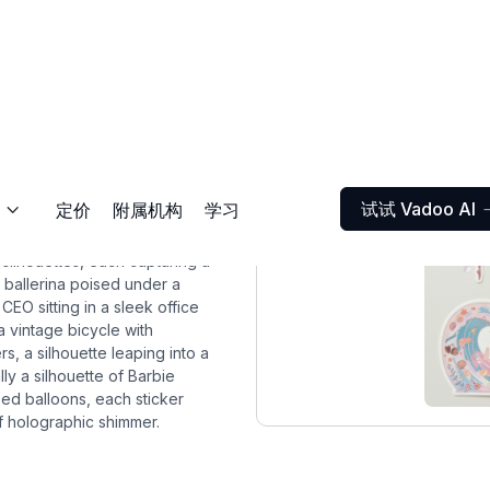
试试 Vadoo AI
定价
附属机构
学习

 silhouettes, each capturing a
l ballerina poised under a
CEO sitting in a sleek office
a vintage bicycle with
rs, a silhouette leaping into a
ly a silhouette of Barbie
ped balloons, each sticker
of holographic shimmer.