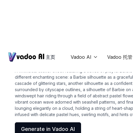
Stickers
barbie silhouette
主页
Vadoo AI
Vadoo 托管

A whimsical sticker sheet featuring a series of playful Barbie
different enchanting scene: a Barbie silhouette as a gracefu
cascade of glittering stars, another silhouette as a confident 
surrounded by cityscape outlines, a silhouette of Barbie on 
windswept hair riding through a field of abstract pastel flowe
vibrant ocean wave adorned with seashell patterns, and final
lounging elegantly on a cloud, holding a string of heart-sha
infused with delicate pastel hues, swirling motifs, and hints 
Generate in Vadoo AI