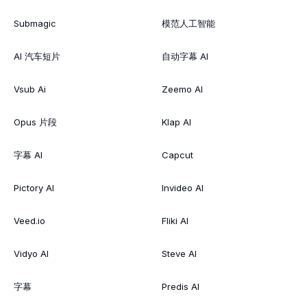
Submagic
模范人工智能
AI 汽车短片
自动字幕 AI
Vsub Ai
Zeemo AI
Opus 片段
Klap AI
字幕 AI
Capcut
Pictory AI
Invideo AI
Veed.io
Fliki AI
Vidyo AI
Steve AI
字幕
Predis AI