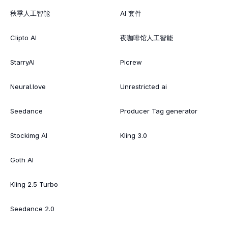
秋季人工智能
AI 套件
Clipto AI
夜咖啡馆人工智能
StarryAI
Picrew
Neural.love
Unrestricted ai
Seedance
Producer Tag generator
Stockimg AI
Kling 3.0
Goth AI
Kling 2.5 Turbo
Seedance 2.0