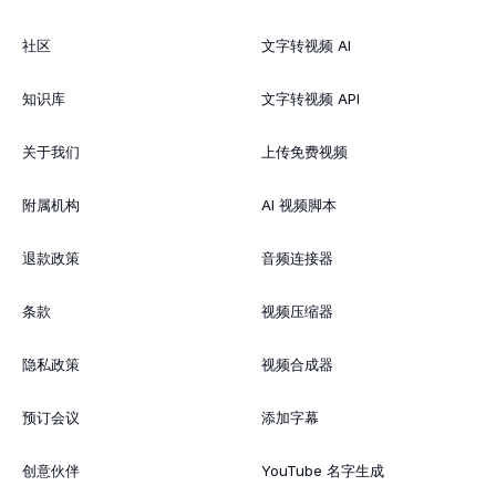
社区
文字转视频 AI
知识库
文字转视频 API
关于我们
上传免费视频
附属机构
AI 视频脚本
退款政策
音频连接器
条款
视频压缩器
隐私政策
视频合成器
预订会议
添加字幕
创意伙伴
YouTube 名字生成