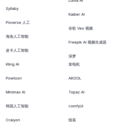
Luma AI
Syllaby
Kaiber AI
Pixverse 人工
谷歌 Veo 视频
海洛人工智能
Freepik AI 视频生成器
皮卡人工智能
深梦
Kling AI
发电机
Powtoon
AKOOL
Minimax AI
Topaz AI
韩国人工智能
comfyUI
Craiyon
组装