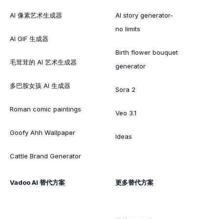
AI 像素艺术生成器
AI story generator-
no limits
AI GIF 生成器
Birth flower bouquet
毛茸茸的 AI 艺术生成器
generator
多巴胺女孩 AI 生成器
Sora 2
Roman comic paintings
Veo 3.1
Goofy Ahh Wallpaper
Ideas
Cattle Brand Generator
Vadoo AI 替代方案
更多替代方案