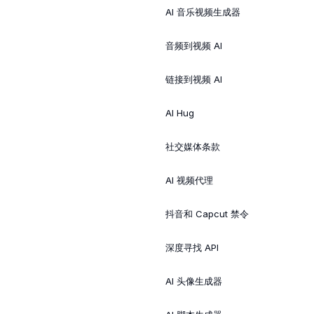
AI 音乐视频生成器
音频到视频 AI
链接到视频 AI
AI Hug
社交媒体条款
AI 视频代理
抖音和 Capcut 禁令
深度寻找 API
AI 头像生成器