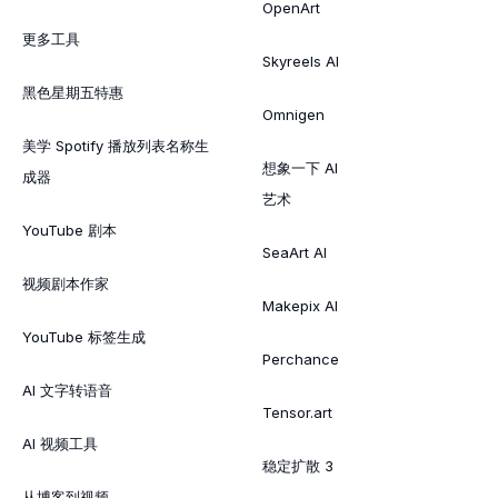
OpenArt
更多工具
Skyreels AI
黑色星期五特惠
Omnigen
美学 Spotify 播放列表名称生
想象一下 AI
成器
艺术
YouTube 剧本
SeaArt AI
视频剧本作家
Makepix AI
YouTube 标签生成
Perchance
AI 文字转语音
Tensor.art
AI 视频工具
稳定扩散 3
从博客到视频