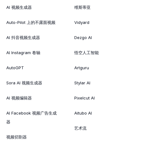
AI 视频生成器
维斯蒂亚
Auto-Pilot 上的不露面视频
Vidyard
AI 抖音视频生成器
Dezgo AI
AI Instagram 卷轴
悟空人工智能
AutoGPT
Artguru
Sora AI 视频生成器
Stylar AI
AI 视频编辑器
Pixelcut AI
AI Facebook 视频广告生成
Aitubo AI
器
艺术流
视频切割器