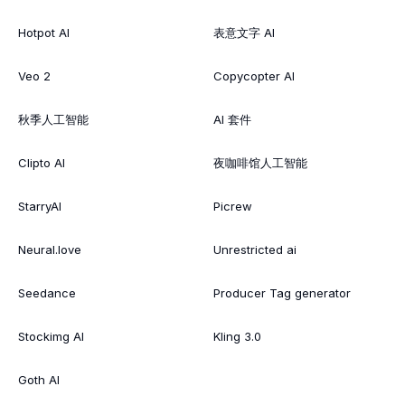
Hotpot AI
表意文字 AI
Veo 2
Copycopter AI
秋季人工智能
AI 套件
Clipto AI
夜咖啡馆人工智能
StarryAI
Picrew
Neural.love
Unrestricted ai
Seedance
Producer Tag generator
Stockimg AI
Kling 3.0
Goth AI