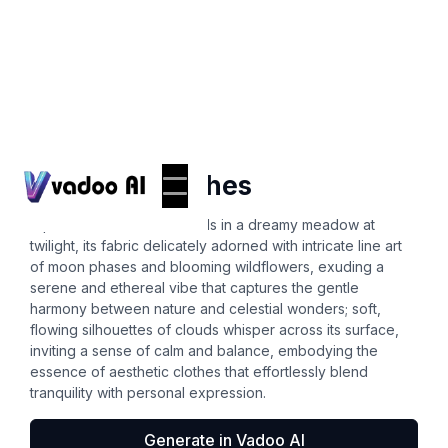
T-Shirts
aesthetic clothes
A pastel-hued t-shirt unfolds in a dreamy meadow at
twilight, its fabric delicately adorned with intricate line art
of moon phases and blooming wildflowers, exuding a
serene and ethereal vibe that captures the gentle
harmony between nature and celestial wonders; soft,
flowing silhouettes of clouds whisper across its surface,
inviting a sense of calm and balance, embodying the
essence of aesthetic clothes that effortlessly blend
tranquility with personal expression.
Generate in Vadoo AI