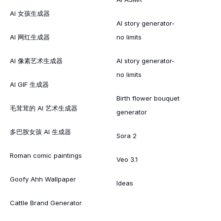
AI 女孩生成器
AI story generator-
AI 网红生成器
no limits
AI 像素艺术生成器
AI story generator-
no limits
AI GIF 生成器
Birth flower bouquet
毛茸茸的 AI 艺术生成器
generator
多巴胺女孩 AI 生成器
Sora 2
Roman comic paintings
Veo 3.1
Goofy Ahh Wallpaper
Ideas
Cattle Brand Generator