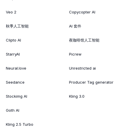
Veo 2
Copycopter AI
秋季人工智能
AI 套件
Clipto AI
夜咖啡馆人工智能
StarryAI
Picrew
Neural.love
Unrestricted ai
Seedance
Producer Tag generator
Stockimg AI
Kling 3.0
Goth AI
Kling 2.5 Turbo