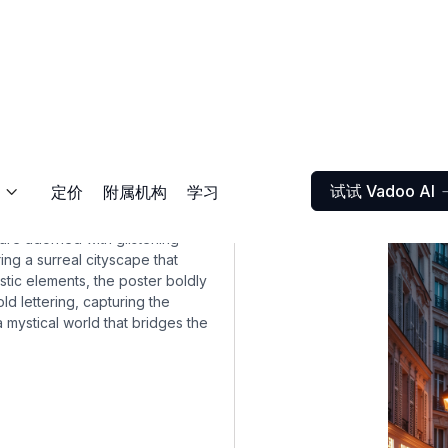
试试 Vadoo AI
定价
附属机构
学习

are adorned with glistening
ing a surreal cityscape that
istic elements, the poster boldly
 lettering, capturing the
a mystical world that bridges the