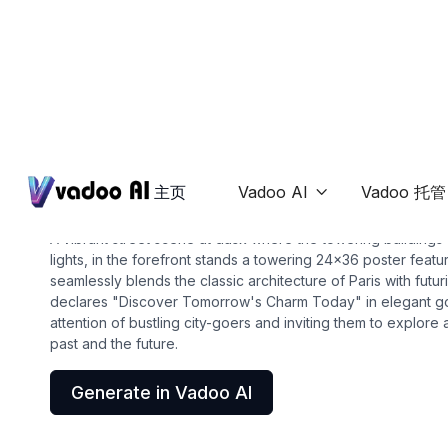
Posters
24x36 poster
主页
Vadoo AI
Vadoo 托管

A vibrant street scene at dusk where the towering buildings 
lights, in the forefront stands a towering 24x36 poster featur
seamlessly blends the classic architecture of Paris with futur
declares "Discover Tomorrow's Charm Today" in elegant gold
attention of bustling city-goers and inviting them to explore 
past and the future.
Generate in Vadoo AI