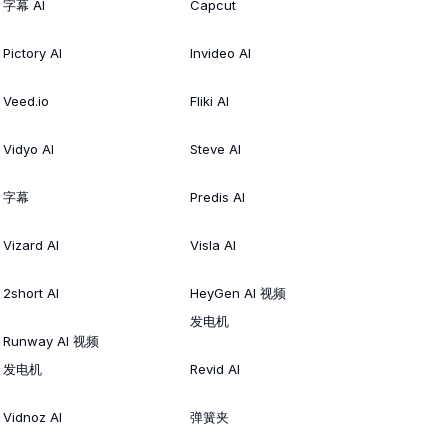
字幕 AI
Capcut
Pictory AI
Invideo AI
Veed.io
Fliki AI
Vidyo AI
Steve AI
字幕
Predis AI
Vizard AI
Visla AI
2short AI
HeyGen AI 视频
发电机
Runway AI 视频
发电机
Revid AI
Vidnoz AI
弹簧夹