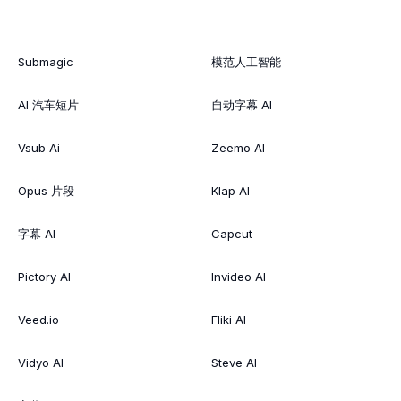
Submagic
模范人工智能
AI 汽车短片
自动字幕 AI
Vsub Ai
Zeemo AI
Opus 片段
Klap AI
字幕 AI
Capcut
Pictory AI
Invideo AI
Veed.io
Fliki AI
Vidyo AI
Steve AI