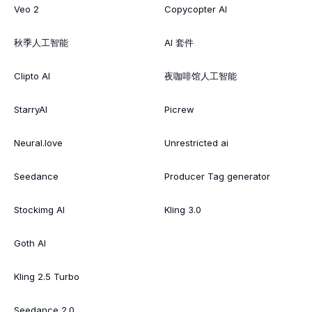
Veo 2
Copycopter AI
秋季人工智能
AI 套件
Clipto AI
夜咖啡馆人工智能
StarryAI
Picrew
Neural.love
Unrestricted ai
Seedance
Producer Tag generator
Stockimg AI
Kling 3.0
Goth AI
Kling 2.5 Turbo
Seedance 2.0