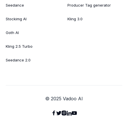
Seedance
Producer Tag generator
Stockimg AI
Kling 3.0
Goth AI
Kling 2.5 Turbo
Seedance 2.0
© 2025 Vadoo AI




