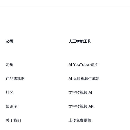
公司
人工智能工具
定价
AI YouTube 短片
产品路线图
AI 无脸视频生成器
社区
文字转视频 AI
知识库
文字转视频 API
关于我们
上传免费视频