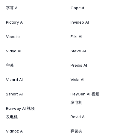
字幕 AI
Capcut
Pictory AI
Invideo AI
Veed.io
Fliki AI
Vidyo AI
Steve AI
字幕
Predis AI
Vizard AI
Visla AI
2short AI
HeyGen AI 视频
发电机
Runway AI 视频
发电机
Revid AI
Vidnoz AI
弹簧夹