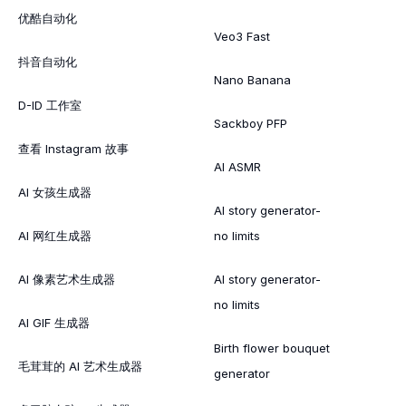
优酷自动化
Veo3 Fast
抖音自动化
Nano Banana
D-ID 工作室
Sackboy PFP
查看 Instagram 故事
AI ASMR
AI 女孩生成器
AI story generator-
AI 网红生成器
no limits
AI 像素艺术生成器
AI story generator-
no limits
AI GIF 生成器
Birth flower bouquet
毛茸茸的 AI 艺术生成器
generator