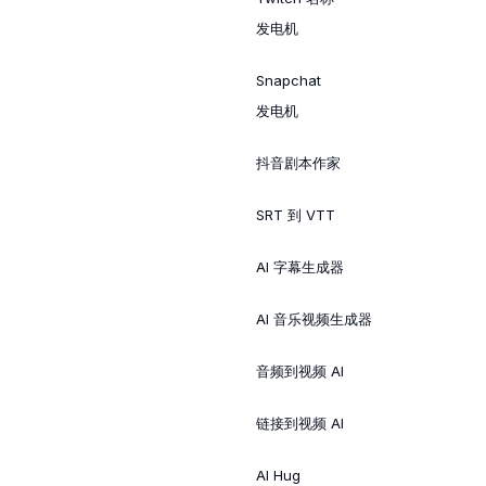
发电机
Snapchat
发电机
抖音剧本作家
SRT 到 VTT
AI 字幕生成器
AI 音乐视频生成器
音频到视频 AI
链接到视频 AI
AI Hug