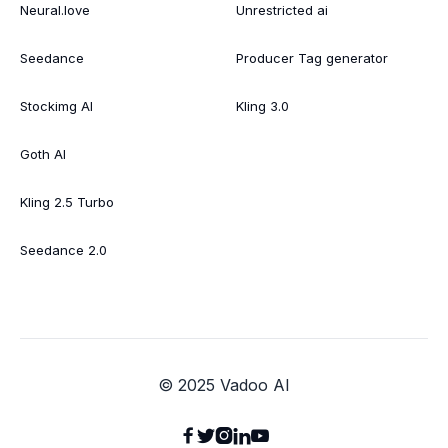
Neural.love
Unrestricted ai
Seedance
Producer Tag generator
Stockimg AI
Kling 3.0
Goth AI
Kling 2.5 Turbo
Seedance 2.0
© 2025 Vadoo AI




