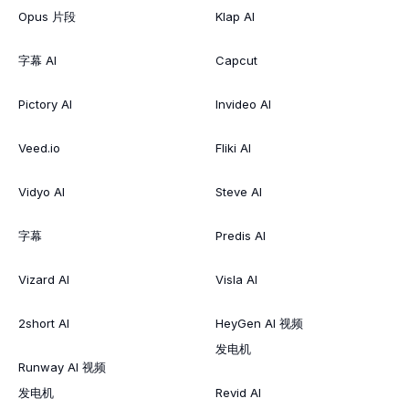
Opus 片段
Klap AI
字幕 AI
Capcut
Pictory AI
Invideo AI
Veed.io
Fliki AI
Vidyo AI
Steve AI
字幕
Predis AI
Vizard AI
Visla AI
2short AI
HeyGen AI 视频
发电机
Runway AI 视频
发电机
Revid AI