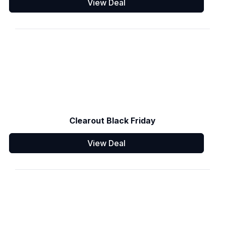
View Deal
Clearout Black Friday
View Deal