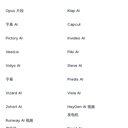
Opus 片段
Klap AI
字幕 AI
Capcut
Pictory AI
Invideo AI
Veed.io
Fliki AI
Vidyo AI
Steve AI
字幕
Predis AI
Vizard AI
Visla AI
2short AI
HeyGen AI 视频
发电机
Runway AI 视频