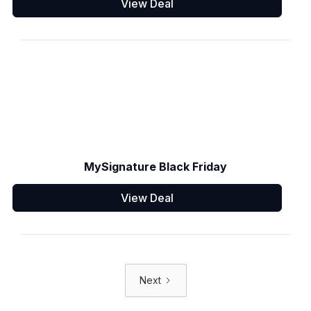
View Deal
MySignature Black Friday
View Deal
Next