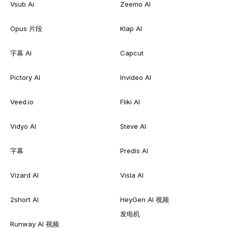
Vsub Ai
Zeemo AI
Opus 片段
Klap AI
字幕 AI
Capcut
Pictory AI
Invideo AI
Veed.io
Fliki AI
Vidyo AI
Steve AI
字幕
Predis AI
Vizard AI
Visla AI
2short AI
HeyGen AI 视频
发电机
Runway AI 视频