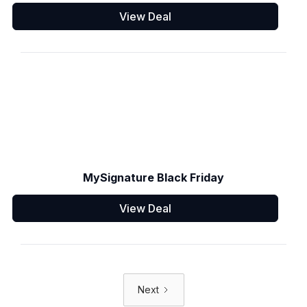
View Deal
MySignature Black Friday
View Deal
Next