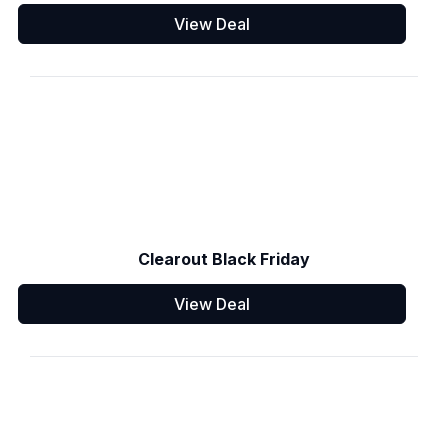
View Deal
Clearout Black Friday
View Deal