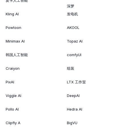
皮卡人工智能
深梦
Kling AI
发电机
Powtoon
AKOOL
Minimax AI
Topaz AI
韩国人工智能
comfyUI
Craiyon
组装
PixAI
LTX 工作室
Viggle AI
DeepAI
Pollo AI
Hedra AI
Clipfly A
BigVU