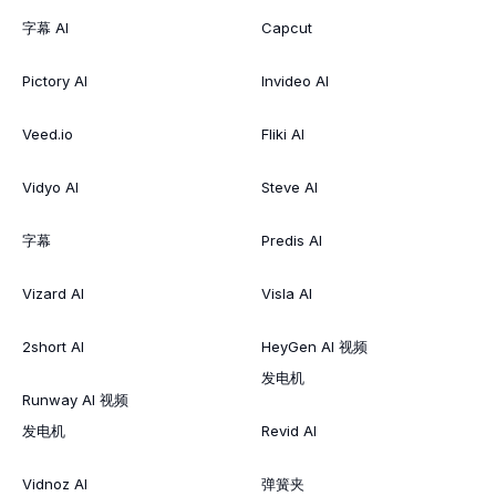
字幕 AI
Capcut
Pictory AI
Invideo AI
Veed.io
Fliki AI
Vidyo AI
Steve AI
字幕
Predis AI
Vizard AI
Visla AI
2short AI
HeyGen AI 视频
发电机
Runway AI 视频
发电机
Revid AI
Vidnoz AI
弹簧夹