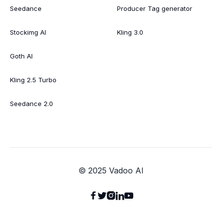
Seedance
Producer Tag generator
Stockimg AI
Kling 3.0
Goth AI
Kling 2.5 Turbo
Seedance 2.0
© 2025 Vadoo AI




