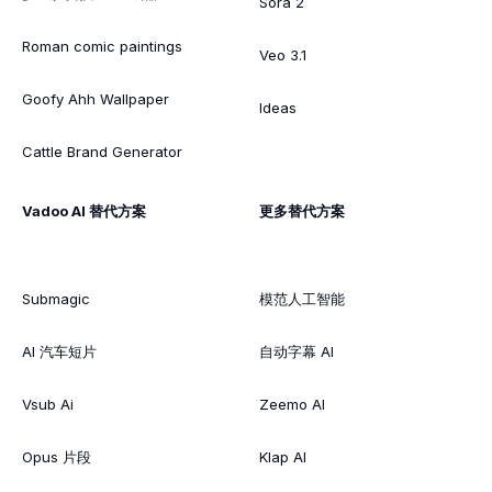
Sora 2
Roman comic paintings
Veo 3.1
Goofy Ahh Wallpaper
Ideas
Cattle Brand Generator
Vadoo AI 替代方案
更多替代方案
Submagic
模范人工智能
AI 汽车短片
自动字幕 AI
Vsub Ai
Zeemo AI
Opus 片段
Klap AI