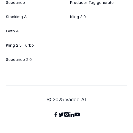
Seedance
Producer Tag generator
Stockimg AI
Kling 3.0
Goth AI
Kling 2.5 Turbo
Seedance 2.0
© 2025 Vadoo AI




