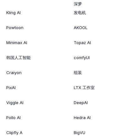
深梦
Kling AI
发电机
Powtoon
AKOOL
Minimax AI
Topaz AI
韩国人工智能
comfyUI
Craiyon
组装
PixAI
LTX 工作室
Viggle AI
DeepAI
Pollo AI
Hedra AI
Clipfly A
BigVU