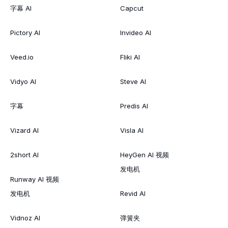
字幕 AI
Capcut
Pictory AI
Invideo AI
Veed.io
Fliki AI
Vidyo AI
Steve AI
字幕
Predis AI
Vizard AI
Visla AI
2short AI
HeyGen AI 视频
发电机
Runway AI 视频
发电机
Revid AI
Vidnoz AI
弹簧夹