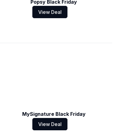
Popsy Black Friday
View Deal
MySignature Black Friday
View Deal