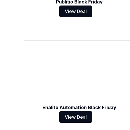
Publitio Black Friday
View Deal
Enalito Automation Black Friday
View Deal