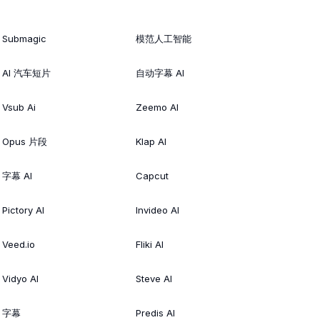
Submagic
模范人工智能
AI 汽车短片
自动字幕 AI
Vsub Ai
Zeemo AI
Opus 片段
Klap AI
字幕 AI
Capcut
Pictory AI
Invideo AI
Veed.io
Fliki AI
Vidyo AI
Steve AI
字幕
Predis AI