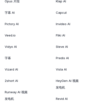
Opus 片段
Klap AI
字幕 AI
Capcut
Pictory AI
Invideo AI
Veed.io
Fliki AI
Vidyo AI
Steve AI
字幕
Predis AI
Vizard AI
Visla AI
2short AI
HeyGen AI 视频
发电机
Runway AI 视频
发电机
Revid AI