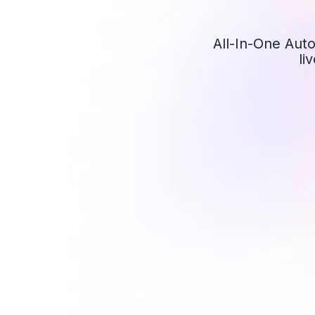
All-In-One Aut
li