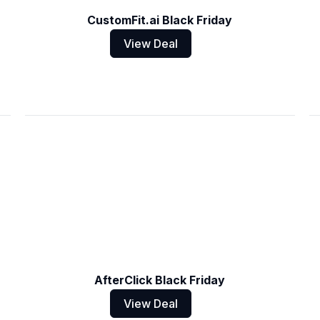
CustomFit.ai Black Friday
View Deal
AfterClick Black Friday
View Deal