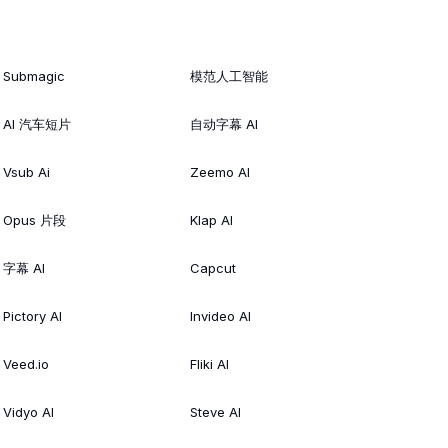
Submagic
模范人工智能
AI 汽车短片
自动字幕 AI
Vsub Ai
Zeemo AI
Opus 片段
Klap AI
字幕 AI
Capcut
Pictory AI
Invideo AI
Veed.io
Fliki AI
Vidyo AI
Steve AI