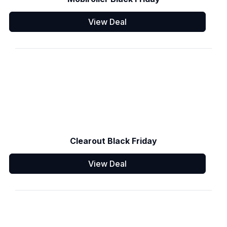
View Deal
Clearout Black Friday
View Deal