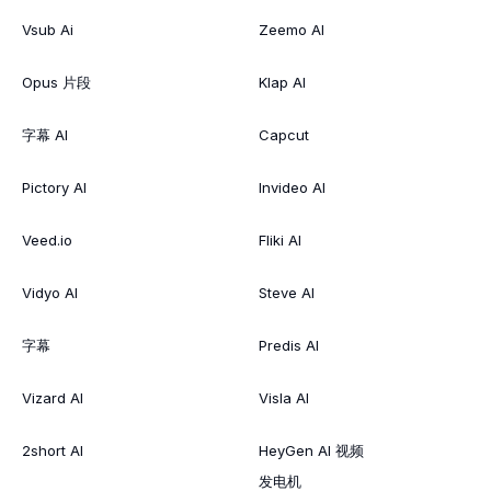
Vsub Ai
Zeemo AI
Opus 片段
Klap AI
字幕 AI
Capcut
Pictory AI
Invideo AI
Veed.io
Fliki AI
Vidyo AI
Steve AI
字幕
Predis AI
Vizard AI
Visla AI
2short AI
HeyGen AI 视频
发电机