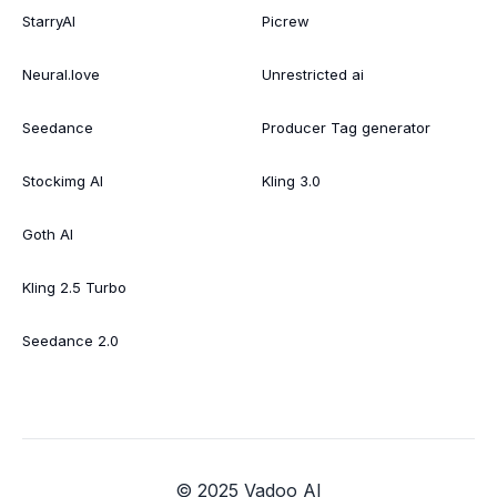
StarryAI
Picrew
Neural.love
Unrestricted ai
Seedance
Producer Tag generator
Stockimg AI
Kling 3.0
Goth AI
Kling 2.5 Turbo
Seedance 2.0
© 2025 Vadoo AI