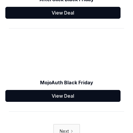
View Deal
MojoAuth Black Friday
View Deal
Next