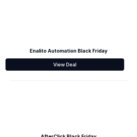
Enalito Automation Black Friday
View Deal
AfterClick Black Friday