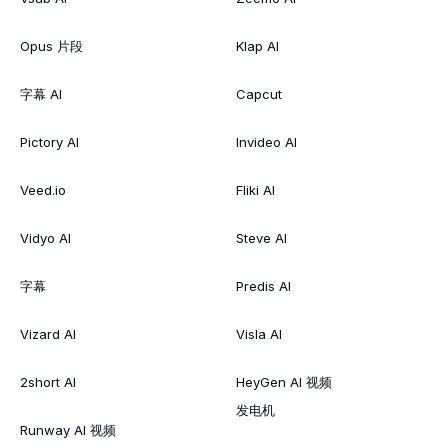
Opus 片段
Klap AI
字幕 AI
Capcut
Pictory AI
Invideo AI
Veed.io
Fliki AI
Vidyo AI
Steve AI
字幕
Predis AI
Vizard AI
Visla AI
2short AI
HeyGen AI 视频
发电机
Runway AI 视频