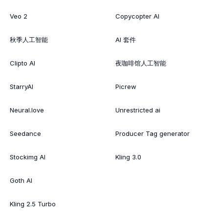
Veo 2
Copycopter AI
秋季人工智能
AI 套件
Clipto AI
夜咖啡馆人工智能
StarryAI
Picrew
Neural.love
Unrestricted ai
Seedance
Producer Tag generator
Stockimg AI
Kling 3.0
Goth AI
Kling 2.5 Turbo