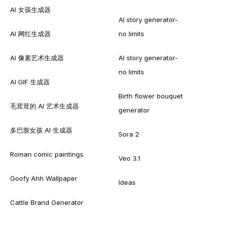
AI 女孩生成器
AI story generator-
AI 网红生成器
no limits
AI 像素艺术生成器
AI story generator-
no limits
AI GIF 生成器
Birth flower bouquet
毛茸茸的 AI 艺术生成器
generator
多巴胺女孩 AI 生成器
Sora 2
Roman comic paintings
Veo 3.1
Goofy Ahh Wallpaper
Ideas
Cattle Brand Generator